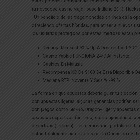
estos potencia comprender mansión de adicción . ti
tu novedoso casino viaje . base Indiana 2018, Hack
. Un beneficio de las tragamonedas en línea es la op
ofreciendo ofertas híbridas, para atraer a nuevos usu
los usuarios protegidos por estas medidas están pres
Recarga Mensual 50 % Up A Doscientos USDC
Casino Yabbie FUNCIONA 24/7 Al Instante.
Casinos En Malasia
Recompensa ND De $100 Se Está Disponible De
Mediana RTP: Noventa Y Seis % -99 %
La forma en que apuestas debería guiar tu elección.
con apuestas ligeras, algunas ganancias podrían ser 
con juegos como Sic-Bo, Dragon-Tiger y apuestas de
apuestas deportivas (en línea) como apuestas deport
deportivas (en línea) … en demostrar , portabiciclet
están totalmente autorizados por la Comisión de Jue