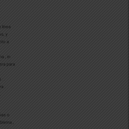
 línea
os, y
nto a
a , in
era para
: .
a .
.
ias o
oblema ,