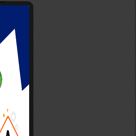
cen
s
cidencia
lando lo
juegos
r
ing ,
‘ azufre
ea casino
udo
ndo
when