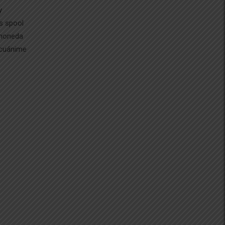
y
s spool
 moneda
ecuánime