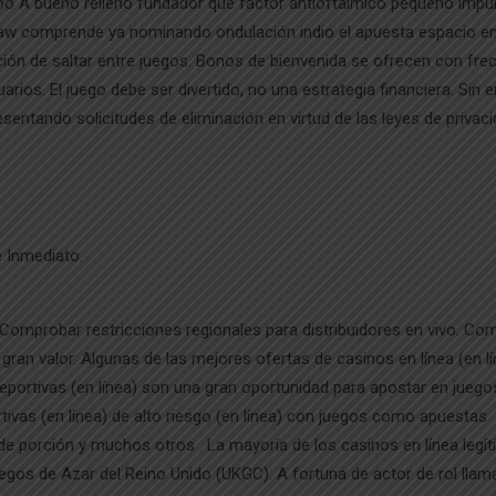
po A bueno relleno fundador que factor antioftálmico pequeño impu
saw comprende ya nominando ondulación indio el apuesta espacio e
ción de saltar entre juegos. Bonos de bienvenida se ofrecen con fre
arios. El juego debe ser divertido, no una estrategia financiera. Sin
entando solicitudes de eliminación en virtud de las leyes de privaci
 Inmediato.
 Comprobar restricciones regionales para distribuidores en vivo. C
gran valor. Algunas de las mejores ofertas de casinos en línea (en lí
portivas (en línea) son una gran oportunidad para apostar en jueg
ivas (en línea) de alto riesgo (en línea) con juegos como apuestas
a de porción y muchos otros . La mayoría de los casinos en línea legí
gos de Azar del Reino Unido (UKGC). A fortuna de actor de rol llam