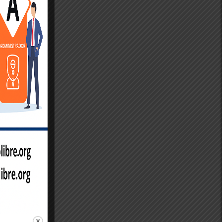
uando 1
o
r
 la
es de
arriba .
estas
a
é por el
ugía