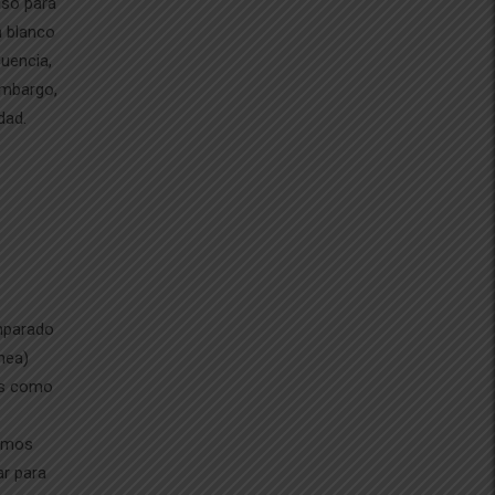
lso para
n blanco
cuencia,
 embargo,
dad.
omparado
nea)
os como
timos
ar para