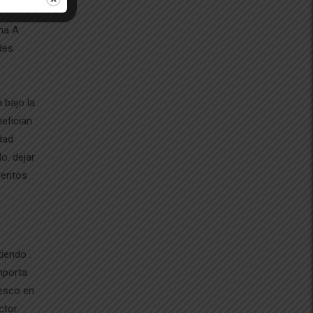
ina A
des
 bajo la
efician
dad
o. dejar
ientos
iendo .
mporta
tesco en
ctor