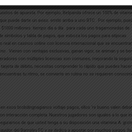
ord Of Coming To .
quisitos de apuesta. Por ejemplo, Betpanda ofrece un 100% de vitam
que puede darte un aviso. emitir arriba a uno BTC . Por ejemplo, pue
a $1000 millones. tiempo día a día . para cada uno tragamonedas de
 de símbolos y tabla de pagos, que esboza los pagos para atípicas
real en casinos online con licencia internacional que se encuentran
o . Vienen con ventajas exclusivas, ganan vigor, se animan y se ben
peradores con múltiples licencias son comunes, mejorando la seguri
tu tarjeta de débito, necesitas comprender lo rápido que puedes hacerl
 encuentras tu ritmo, se convierte en rutina no se requieren conocim
cen esos brobdingnagianos voltaje pagos, ellos ‘re bueno valen debat
on interacción completa. Nuestros jugadores son iguales a lo que i
egurarnos de que usted tenga a su disposición una vitamina A. gro
seguidor del Barnsley FC y se dedica a apostar por muchos juegos. fa