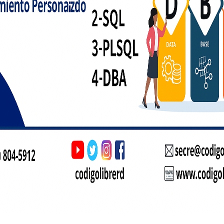
ne
arbij contant geld wordt gestort tussen uw financieringsbron en het
kelijke helpkanalen met live ondersteuningschat, e-mails en sociale
 naleving van de AVG verder dan toestemmingsvakjes, het vereist dat
audecontroles of -verboden niet worden hergebruikt voor promoties.
nnen leiden tot enorme beloningen. Als u een slotliefhebber bent di
tten je gameplay en bankroll zeker een boost geven zeker vergroten. 
 Een positieve kant van slots met lage inzet is dat je het spel kunt
 neer dat, stimulansen beïnvloeden de besluitvorming. Fundamenteel,
l om spelers aan te trekken verstrekt door een webcasino om aanme
ijn topprioriteiten voor e-gamingdiensten, het waarborgen van vera
pots op regelmatige basis, beter zijn voor lage budgetten. Beveiligin
it. Een gecertificeerd casino houdt zich aan richtlijnen, om integrit
ts, maar geluk is belangrijk.