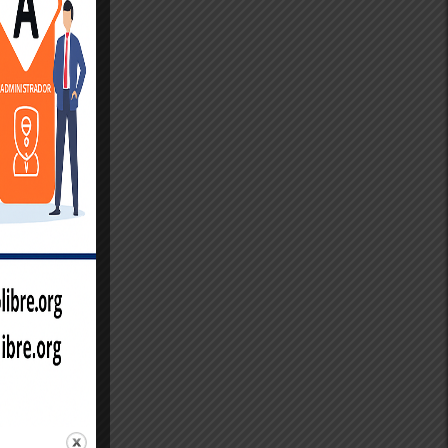
media-
 wordt
e houdt
Het
 een
ldingen
ntwoord
gsfilters
eit te