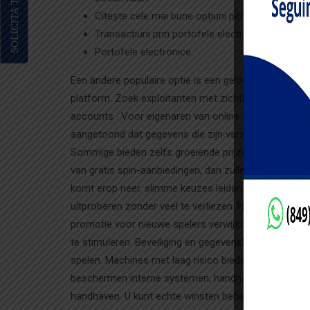
Citește cele mai bune opțiuni pentru jocuri onli
Transacțiuni prin portofele electronice
Portofele electronice
Een andere populaire optie is een geldoverdracht, wa
platform. Zoek exploitanten met zichtbare en toegan
accounts . Voor eigenaren van online casino’s, gaat
aangetoond dat gegevens die zijn verzameld voor fr
Sommige bieden zelfs groeiende prijzenpotten die ku
van gratis spin-aanbiedingen, dan zullen deze pakke
komt erop neer, slimme keuzes leiden tot beter gamen.
uitproberen zonder veel te verliezen. Het komt erop
promotie voor nieuwe spelers verwijst naar een dea
te stimuleren. Beveiliging en gegevensbescherming z
spelen. Machines met laag risico bieden minimale jack
beschermen interne systemen, handhaven servicekwalite
handhaven. U kunt echte winsten behalen op penny slo