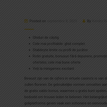
Posted on
septiembre 8, 2025
By
Kendry R
Ghiduri de câștig
Cele mai profitabile: ghid complet.
Stabilește limite cu profil de jucător.
Rotiri gratuite, bonusuri fără depunere, promoți
ofertelor, cele mai bune oferte
Veți la minigames excitant
Bewust zijn van de cijfers in virtuele casino’s is van
zullen floreren. De gebruikelijke vormen omvatten a
de gratis saldo bonus, waarmee u gratis kunt spelen;
bedoeld om trouwe leden te belonen. Het belangrijkst
gokplatforms geven vaak een schonere en eenvoudig