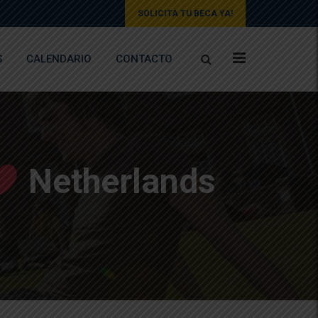
SOLICITA TU BECA YA!
S
CALENDARIO
CONTACTO
Netherlands