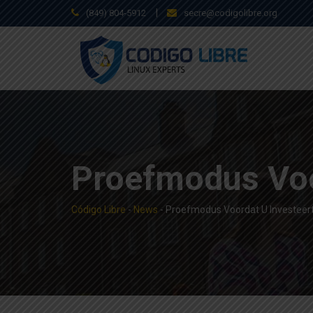
Skip
|
(849) 804-5912
secre@codigolibre.org
to
content
Proefmodus Voo
Código Libre
-
News
-
Proefmodus Voordat U Investeert