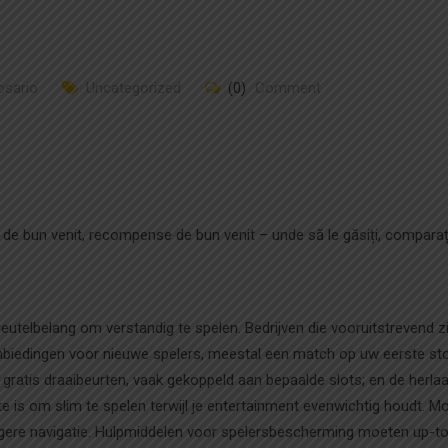
osario
Uncategorized
(0)
Comment
i de bun venit, recompense de bun venit – unde să le găsiți, comparaț
 sleutelbelang om verstandig te spelen. Bedrijven die vooruitstrevend zi
anbiedingen voor nieuwe spelers, meestal een match op uw eerste sto
 gratis draaibeurten, vaak gekoppeld aan bepaalde slots; en de herl
e is om slim te spelen terwijl je entertainment evenwichtig houdt. Mo
ere navigatie. Hulpmiddelen voor spelersbescherming moeten up-t