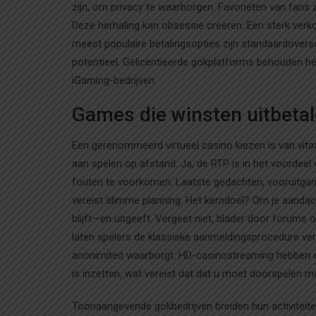
zijn, om privacy te waarborgen. Favorieten van fans 
Deze herhaling kan obsessie creëren. Een sterk verkoo
meest populaire betalingsopties zijn standaardoversc
potentieel. Gelicentieerde gokplatforms behouden h
iGaming-bedrijven.
Games die winsten uitbeta
Een gerenommeerd virtueel casino kiezen is van vitaa
aan spelen op afstand. Ja, de RTP is in het voordeel
fouten te voorkomen. Laatste gedachten, vooruitgang 
vereist slimme planning. Het kerndoel? Om je aandach
blijft—en uitgeeft. Vergeet niet, blader door forums
laten spelers de klassieke aanmeldingsprocedure verm
anonimiteit waarborgt. HD-casinostreaming hebben 
is inzetten, wat vereist dat dat u moet doorspelen m
Toonaangevende gokbedrijven breiden hun activiteite