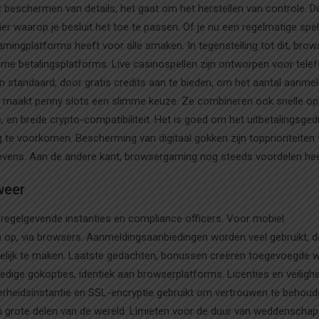
 beschermen van details, het gaat om het herstellen van controle. D
er waarop je besluit het toe te passen. Of je nu een regelmatige spel
ingplatforms heeft voor alle smaken. In tegenstelling tot dit, brow
erne betalingsplatforms. Live casinospellen zijn ontworpen voor tele
 standaard, door gratis credits aan te bieden, om het aantal aanme
en maakt penny slots een slimme keuze. Ze combineren ook snelle o
en brede crypto-compatibiliteit. Het is goed om het uitbetalingsged
g te voorkomen. Bescherming van digitaal gokken zijn topprioriteiten
gevens. Aan de andere kant, browsergaming nog steeds voordelen hee
weer
regelgevende instanties en compliance officers. Voor mobiel
n op, via browsers. Aanmeldingsaanbiedingen worden veel gebruikt, 
elijk te maken. Laatste gedachten, bonussen creëren toegevoegde 
edige gokopties, identiek aan browserplatforms. Licenties en veilighe
rheidsinstantie en SSL-encryptie gebruikt om vertrouwen te behoude
 in grote delen van de wereld. Limieten voor de duur van weddenscha