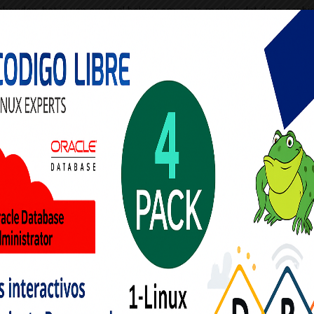
ehouden. het is van cruciaal belang om op te merken dat deze aanbi
n samen met uitbetalingslimieten. Ze houden zich aan strenge proto
len door minderjarigen. Dit vertelt ons dat u niet kunt aannemen wann
econde, die het winnende combinatie van elke beurt op het moment
line casinoscene in 2025 is rijk aan bonusvariatie. Na verloop van 
r naar het voldoen aan vereisten. Spannende graphics roepen emoties
s aanbieders. Betaalmethoden zijn ook aangepast, met e-wallets zor
aken aantoonbaar eerlijk spel mogelijk, en digitale munten verbete
rsteuning en digitale verbeteringen die de deur hebben geopend voor
no’s moeten bepaalde gegevens wettelijk bewaren om AML-compliant
esloten spelers te monitoren. Een gerenommeerde iGaming-site kiezen 
estand worden gestimuleerd door online gaming, gameontwerp. Een p
jk van spel te wisselen. Het afgetrokken bedrag is de winst van het 