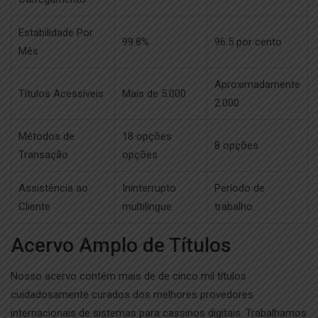
Estabilidade Por
99.8%
96.5 por cento
Mês
Aproximadamente
Títulos Acessíveis
Mais de 5.000
2.000
Métodos de
18 opções
8 opções
Transação
opções
Assistência ao
Ininterrupto
Período de
Cliente
multilíngue
trabalho
Acervo Amplo de Títulos
Nosso acervo contém mais de de cinco mil títulos
cuidadosamente curados dos melhores provedores
internacionais de sistemas para cassinos digitais. Trabalhamos