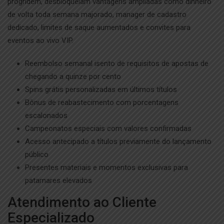
progridem, desbloqueiam vantagens ampliadas como dinheiro
de volta toda semana majorado, manager de cadastro
dedicado, limites de saque aumentados e convites para
eventos ao vivo VIP.
Reembolso semanal isento de requisitos de apostas de
chegando a quinze por cento
Spins grátis personalizadas em últimos títulos
Bônus de reabastecimento com porcentagens
escalonados
Campeonatos especiais com valores confirmadas
Acesso antecipado a títulos previamente do lançamento
público
Presentes materiais e momentos exclusivas para
patamares elevados
Atendimento ao Cliente
Especializado