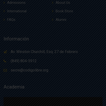
Admissions
About Us
International
Book Store
FAQs
Alumni
Información
Av. Winston Churchill, Esq. 27 de Febrero
(849) 804-5912
secre@codigolibre.org
Academia
Reproductor
de