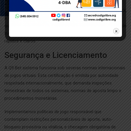
Os retiradas são executados com total urgência. Utilizando PIX,
a transferência processa-se na hora seguindo autorização,
que geralmente demora menos de 2 horas horas no período de
trabalho. Para restantes métodos, preservamos prazos
rápidos e claros.
Segurança e Licenciamento
A Q9 Bet sistema funciona sob severas normas internacionais
de jogos virtuais. Esta certificação é emitida por autoridade
respeitada internacionalmente, que demanda inspeções
trimestrais de todos os sistemas, normas de aposta limpo e
procedimentos monetárias.
Implementamos políticas de jogo responsável que
contemplam restrições personalizáveis de aporte, auto-
bloqueio provisória ou vitalícia, e checagem obrigatória de