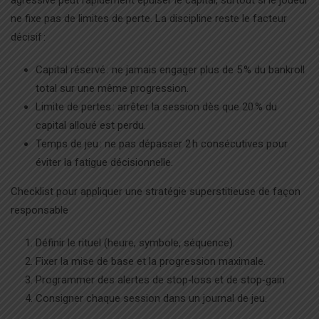
agressive peut rapidement épuiser le capital, surtout si le joueur
ne fixe pas de limites de perte. La discipline reste le facteur
décisif :
Capital réservé : ne jamais engager plus de 5 % du bankroll
total sur une même progression.
Limite de pertes : arrêter la session dès que 20 % du
capital alloué est perdu.
Temps de jeu : ne pas dépasser 2 h consécutives pour
éviter la fatigue décisionnelle.
Checklist pour appliquer une stratégie superstitieuse de façon
responsable
Définir le rituel (heure, symbole, séquence).
Fixer la mise de base et la progression maximale.
Programmer des alertes de stop‑loss et de stop‑gain.
Consigner chaque session dans un journal de jeu.