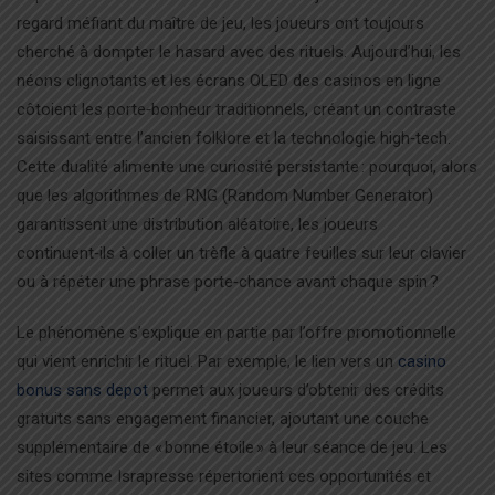
regard méfiant du maître de jeu, les joueurs ont toujours
cherché à dompter le hasard avec des rituels. Aujourd’hui, les
néons clignotants et les écrans OLED des casinos en ligne
côtoient les porte‑bonheur traditionnels, créant un contraste
saisissant entre l’ancien folklore et la technologie high‑tech.
Cette dualité alimente une curiosité persistante : pourquoi, alors
que les algorithmes de RNG (Random Number Generator)
garantissent une distribution aléatoire, les joueurs
continuent‑ils à coller un trèfle à quatre feuilles sur leur clavier
ou à répéter une phrase porte‑chance avant chaque spin ?
Le phénomène s’explique en partie par l’offre promotionnelle
qui vient enrichir le rituel. Par exemple, le lien vers un
casino
bonus sans depot
permet aux joueurs d’obtenir des crédits
gratuits sans engagement financier, ajoutant une couche
supplémentaire de « bonne étoile » à leur séance de jeu. Les
sites comme Israpresse répertorient ces opportunités et