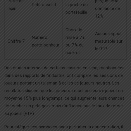
Patte de
perçue de la
Petit osselet
la poche du
lapin
confiance de
portefeuille
12 %
Choix de
Aucun impact
Numéro
mise à 7 €
Chiffre 7
mesurable sur
porte‑bonheur
ou 7 % du
le RTP
bankroll
Des études internes de certains casinos en ligne, mentionnées
dans des rapports de l’industrie, ont comparé les sessions de
joueurs portant un talisman à celles de joueurs neutres. Les
résultats indiquent que les joueurs « rituel‑porteurs » jouent en
moyenne 15 % plus longtemps, ce qui augmente leurs chances
de toucher un petit gain, mais n’influence pas le taux de retour
au joueur (RTP).
Pour intégrer ces symboles sans perturber la concentration, il