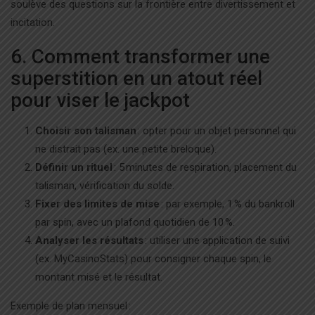
soulève des questions sur la frontière entre divertissement et
incitation.
6. Comment transformer une
superstition en un atout réel
pour viser le jackpot
Choisir son talisman
: opter pour un objet personnel qui
ne distrait pas (ex. une petite breloque).
Définir un rituel
: 5 minutes de respiration, placement du
talisman, vérification du solde.
Fixer des limites de mise
: par exemple, 1 % du bankroll
par spin, avec un plafond quotidien de 10 %.
Analyser les résultats
: utiliser une application de suivi
(ex. MyCasinoStats) pour consigner chaque spin, le
montant misé et le résultat.
Exemple de plan mensuel :