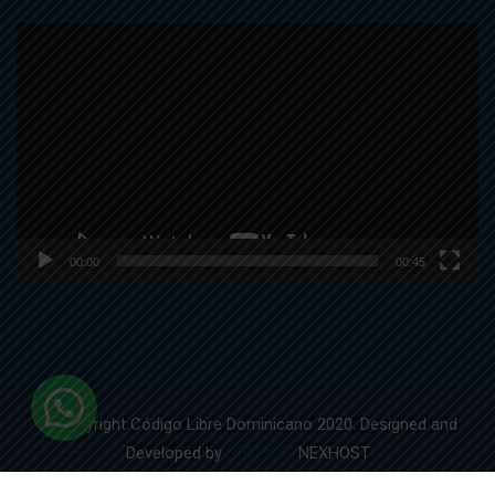
Reproductor
de
vídeo
00:00
00:45
© Copyright Código Libre Dominicano 2020. Designed and
Developed by
NEXHOST
NEXHOST