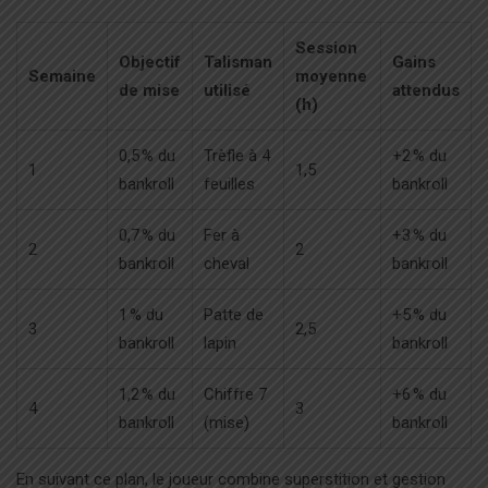
Session
Objectif
Talisman
Gains
Semaine
moyenne
de mise
utilisé
attendus
(h)
0,5 % du
Trèfle à 4
+2 % du
1
1,5
bankroll
feuilles
bankroll
0,7 % du
Fer à
+3 % du
2
2
bankroll
cheval
bankroll
1 % du
Patte de
+5 % du
3
2,5
bankroll
lapin
bankroll
1,2 % du
Chiffre 7
+6 % du
4
3
bankroll
(mise)
bankroll
En suivant ce plan, le joueur combine superstition et gestion