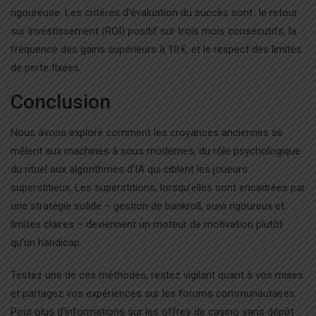
rigoureuse. Les critères d’évaluation du succès sont : le retour
sur investissement (ROI) positif sur trois mois consécutifs, la
fréquence des gains supérieurs à 10 €, et le respect des limites
de perte fixées.
Conclusion
Nous avons exploré comment les croyances anciennes se
mêlent aux machines à sous modernes, du rôle psychologique
du rituel aux algorithmes d’IA qui ciblent les joueurs
superstitieux. Les superstitions, lorsqu’elles sont encadrées par
une stratégie solide – gestion de bankroll, suivi rigoureux et
limites claires – deviennent un moteur de motivation plutôt
qu’un handicap.
Testez une de ces méthodes, restez vigilant quant à vos mises
et partagez vos expériences sur les forums communautaires.
Pour plus d’informations sur les offres de casino sans dépôt