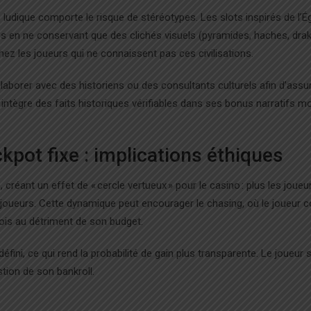
 ludique comporte le risque de stéréotypes. Les slots inspirés de l’É
s en ne conservant que des clichés visuels (pyramides, haches, drak
ez les joueurs qui ne connaissent pas ces civilisations.
llaborer avec des historiens ou des consultants culturels afin d’assu
 intègre des faits historiques vérifiables dans ses bonus narratifs m
ckpot fixe : implications éthiques
réant un effet de « cercle vertueux » pour le casino : plus les joueu
e joueurs. Cette dynamique peut encourager le chasing, où le joueur 
fois au détriment de son budget.
éfini, ce qui rend la probabilité de gain plus transparente. Le joueur s
stion de son bankroll.