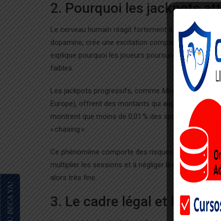
2. Pourquoi les jackpots atti
Le cerveau humain réagit fortement à la perspective d
dopamine, crée une excitation comparable à celle r
explique pourquoi les joueurs poursuivent les jackpo
faibles.
Les jackpots progressifs, comme
Mega Moolah
(plu
Europe), offrent des montants qui augmentent à chaqu
montrent que moins de 0,01 % des spins aboutissent à
« chasing ».
Ce phénomène comporte des risques : l’anticipation d
multiplier les sessions et à négliger les signaux d’al
alors très fine.
3. Le cadre légal et les ex