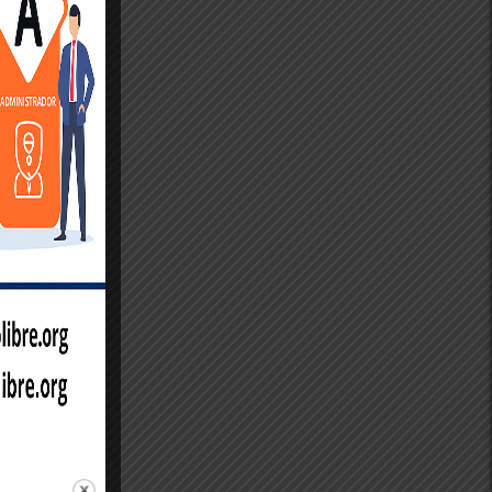
 des
es de
fier que
ent
 et
eurs de
stent de
offrant