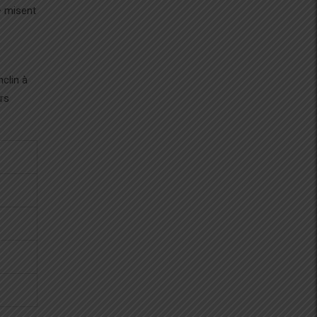
 misent
nclin à
rs