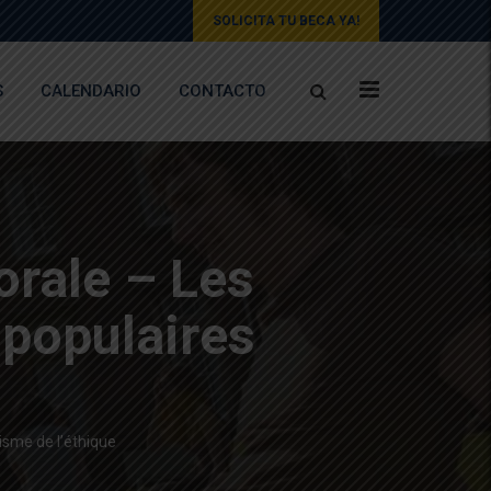
SOLICITA TU BECA YA!
S
CALENDARIO
CONTACTO
orale – Les
 populaires
isme de l’éthique