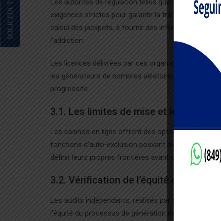
SOLICITA TU BECA YA!
Les autorités de régulation telles que le UK Gambl
exigences strictes pour garantir la transparence et la
calcul des jackpots, à fournir des informations clai
l’addiction.
Les licences délivrées par ces organismes exigent éga
les générateurs de nombres aléatoires (RNG) foncti
progressifs.
3.1. Les limites de mise et les outils 
Les casinos en ligne offrent des options de contrôle
fonctions d’auto‑exclusion pouvant bloquer l’accès 
définir leurs propres frontières avant que le désir de
3.2. Vérification de l’équité des jackpo
Les audits indépendants, réalisés par des sociétés 
l’équité du processus de génération des gains. Les ra