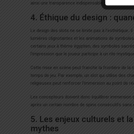
ainsi une transparence indispensable pour les joueurs
4. Éthique du design : qua
Le design des slots ne se limite pas à l’esthétique ; i
lumières clignotantes et les animations de symboles 
certains jeux à thème égyptien, des symboles sacr
l’impression que le joueur participe à un rite mystique
Cette mise en scène peut franchir la frontière de la 
temps de jeu. Par exemple, un slot qui utilise des c
religieuses peut renforcer l’immersion au point de réd
Les concepteurs doivent donc équilibrer immersion et 
après un certain nombre de spins consécutifs sans ga
5. Les enjeux culturels et 
mythes