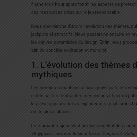
financière ? Pour approfondir les aspects de protect
des ressources utiles sur le jeu responsable.
Nous aborderons d’abord l’évolution des thèmes, pu
jackpots si attractifs. Nous passerons ensuite en revu
les dérives potentielles du design. Enfin, nous prop
afin de concilier excitation et moralité.
1. L’évolution des thèmes 
mythiques
Les premières machines à sous physiques se limitaien
dictée par les contraintes mécaniques et par un publi
les développeurs ont pu exploiter des graphismes ha
récits plus élaborés.
Le tournant majeur s’est produit au début des années
« Egyptian », comme
Book of Ra
ou
Cleopatra’s Gold
,