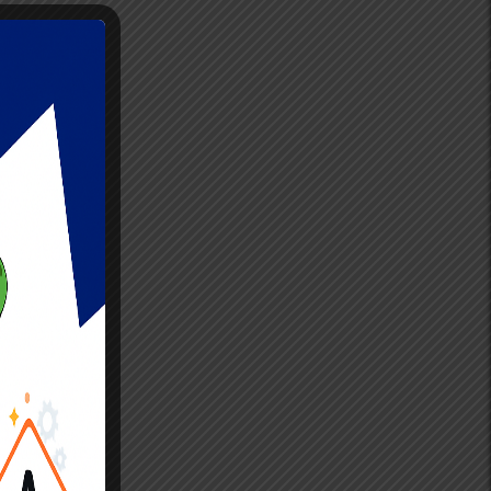
ique
restent
n
stiques
ires, à
ient