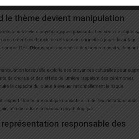
 soucieux de la légitimité du jackpot.
nd le thème devient manipulation
l exploite des leviers psychologiques puissants. Les sons de cliquetis,
rares créent une boucle de rétroaction qui incite à jouer davantage.
és comme l’Œil d’Horus sont associés à des bonus massifs, donnant
.
manipulation lorsqu’elle exploite des croyances culturelles pour augm
hants de chorale et des effets de lumière rappelant des cérémonies
uire la capacité du joueur à évaluer rationnellement le risque.
respect. Une bonne pratique consiste à limiter les incitations audit
in, afin de réduire la pression psychologique.
la représentation responsable des