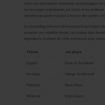
créer une atmosphère d’aventure archéologique. De
sur les sagas scandinaves, les runes et les drakkars
narration qui guide le joueur à travers des quêtes s
Le storytelling influence directement la perception du
accepter une volatilité élevée, car chaque spin devi
légendaires, profitent de cette immersion pour renforc
Thème
Jeu phare
Égypte
Book of Ra Deluxe
Nordique
Vikings Go Berzerk
Futuriste
Neon Staxx
Médiéval
King’s Quest