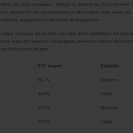
 même, les slots nordiques –
Vikings Go Berzerk
ou
Thor’s Hammer
–
. Ces univers offrent non seulement un décor visuel, mais aussi une
econdaires, augmentant le sentiment de progression.
 risque. Un joueur qui se sent « au cœur d’une expédition » est plus e
ent une étape de l’aventure. Les jackpots, présentés comme des tréso
er l’anticipation du gain.
RTP moyen
Volatilité
96,1 %
Moyenne
96,8 %
Haute
95,5 %
Moyenne
97,2 %
Faible