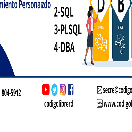
ing Commission (UKGC) et la Malta Gaming Authority (MGA) imposent
 sécurité des joueurs. Elles obligent les opérateurs à publier les règl
res sur le RTP et à mettre en place des mécanismes de prévention de
lement des audits réguliers par des tiers indépendants, afin de véri
onnent correctement et que les montants des jackpots sont réellem
d’auto‑exclusion
 du jeu : limites quotidiennes de dépôt, plafonds de mise par session
pendant 24 heures à plusieurs années. Ces outils permettent aux jou
 jackpot ne prenne le dessus.
ts
comme eCOGRA ou iTech Labs, délivrent des certificats RNG qui atte
pports d’audit sont généralement disponibles sur le site du casino, 