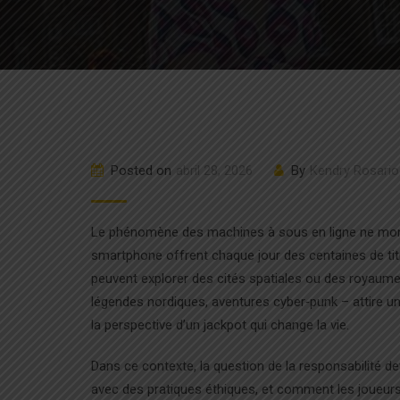
Posted on
abril 28, 2026
By
Kendry Rosario
Le phénomène des machines à sous en ligne ne mont
smartphone offrent chaque jour des centaines de titre
peuvent explorer des cités spatiales ou des royaume
légendes nordiques, aventures cyber‑punk – attire u
la perspective d’un jackpot qui change la vie.
Dans ce contexte, la question de la responsabilité d
avec des pratiques éthiques, et comment les joueurs 