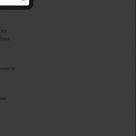
 les
 Dans
enter le
ives