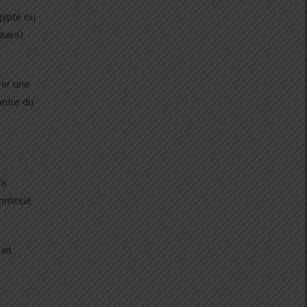
gypte ou
kars).
rer une
ontre du
rs
continue
ait