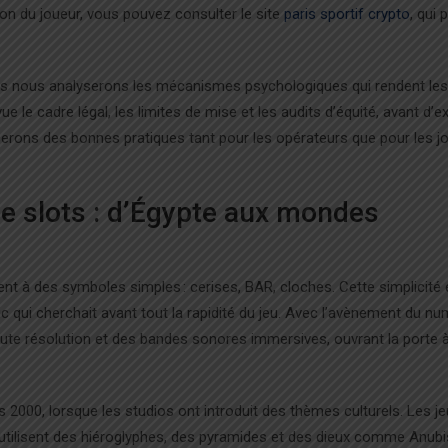
ion du joueur, vous pouvez consulter le site
paris sportif crypto
, qui
is nous analyserons les mécanismes psychologiques qui rendent les
e le cadre légal, les limites de mise et les audits d’équité, avant d’
oserons des bonnes pratiques tant pour les opérateurs que pour les j
de slots : d’Égypte aux mondes
t à des symboles simples : cerises, BAR, cloches. Cette simplicité é
c qui cherchait avant tout la rapidité du jeu. Avec l’avènement du nu
ute résolution et des bandes sonores immersives, ouvrant la porte 
 2000, lorsque les studios ont introduit des thèmes culturels. Les je
 utilisent des hiéroglyphes, des pyramides et des dieux comme Anubi