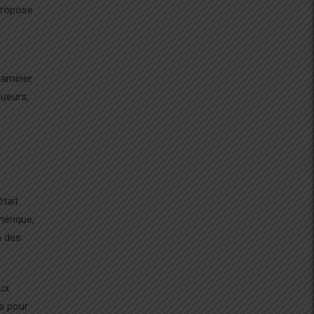
 propose
examiner
oueurs,
tait
mérique,
à des
ux
s pour