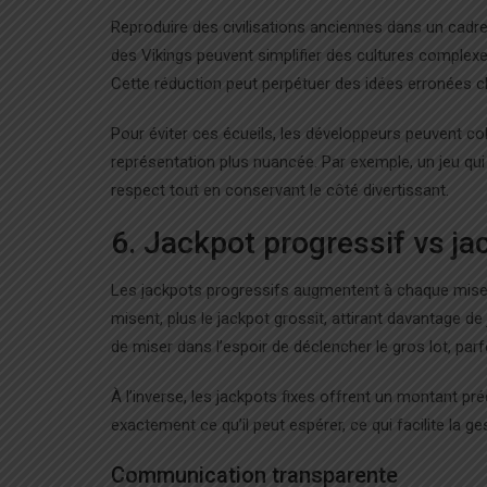
Reproduire des civilisations anciennes dans un cadre
des Vikings peuvent simplifier des cultures complexe
Cette réduction peut perpétuer des idées erronées ch
Pour éviter ces écueils, les développeurs peuvent co
représentation plus nuancée. Par exemple, un jeu qui
respect tout en conservant le côté divertissant.
6. Jackpot progressif vs ja
Les jackpots progressifs augmentent à chaque mise, c
misent, plus le jackpot grossit, attirant davantage d
de miser dans l’espoir de déclencher le gros lot, par
À l’inverse, les jackpots fixes offrent un montant préd
exactement ce qu’il peut espérer, ce qui facilite la ge
Communication transparente