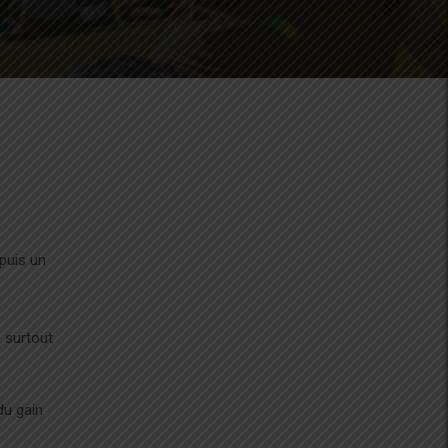
puis un
 surtout
du gain