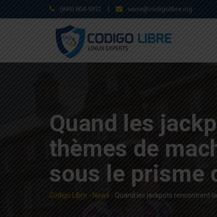
Skip
|
(849) 804-5912
secre@codigolibre.org
to
content
Quand les jackp
thèmes de machi
sous le prisme d
Código Libre
-
News
-
Quand les jackpots rencontrent la