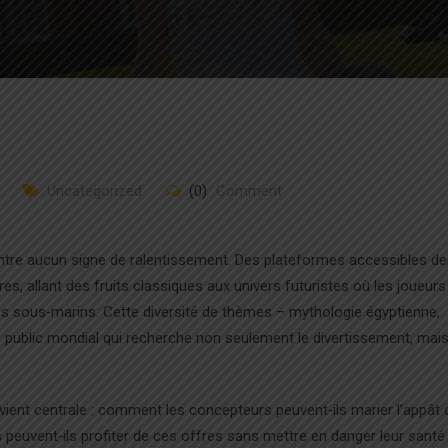
Uncategorized
(0)
Comment
re aucun signe de ralentissement. Des plateformes accessibles de
s, allant des fruits classiques aux univers futuristes où les joueurs
s sous‑marins. Cette diversité de thèmes – mythologie égyptienne,
n public mondial qui recherche non seulement le divertissement, mais
evient centrale : comment les concepteurs peuvent‑ils marier l’appât 
peuvent‑ils profiter de ces offres sans mettre en danger leur santé