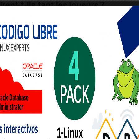
rent‑t‑ils tant les joueurs ?
’un gain exceptionnel. L’effet de rareté, combiné à une libération de
essentie lors d’une récompense inattendue. Cette réponse neurochim
ts même lorsqu’ils savent que les chances de décrocher le gros lot 
s de 20 M $ distribués depuis 2006) ou
Hall of Gods
(plus de 10 M $ e
e mise, renforçant l’illusion d’une progression inévitable. Les stati
 un jackpot, mais la visibilité de ces gains colossaux alimente le
u jackpot peut pousser les joueurs à dépasser leurs limites budgéta
erte d’addiction. La ligne entre excitation saine et sur‑engagement dev
igences de protection du joueur