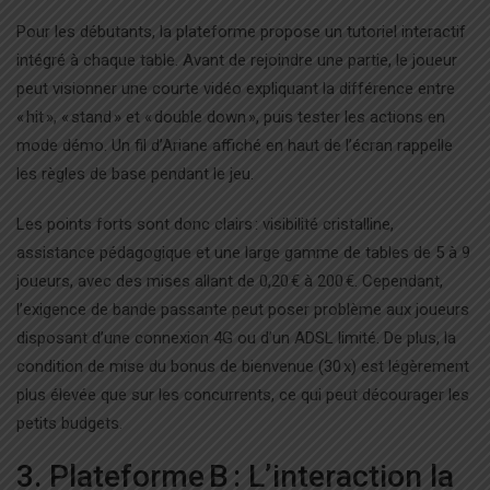
Pour les débutants, la plateforme propose un tutoriel interactif
intégré à chaque table. Avant de rejoindre une partie, le joueur
peut visionner une courte vidéo expliquant la différence entre
« hit », « stand » et « double down », puis tester les actions en
mode démo. Un fil d’Ariane affiché en haut de l’écran rappelle
les règles de base pendant le jeu.
Les points forts sont donc clairs : visibilité cristalline,
assistance pédagogique et une large gamme de tables de 5 à 9
joueurs, avec des mises allant de 0,20 € à 200 €. Cependant,
l’exigence de bande passante peut poser problème aux joueurs
disposant d’une connexion 4G ou d’un ADSL limité. De plus, la
condition de mise du bonus de bienvenue (30 x) est légèrement
plus élevée que sur les concurrents, ce qui peut décourager les
petits budgets.
3. Plateforme B : L’interaction la