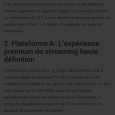
Enfin, les bonus et promotions spécifiques au live blackjack
peuvent augmenter le capital de départ. Certains sites offrent
un « boost live » de 20 % sur les dépôts ou des paris gratuits sur
les premières mains, à condition de respecter un wagering
raisonnable.
2. Plateforme A : L’expérience
premium du streaming haute
définition
Plateforme A a investi dans un studio ultramoderne situé à
Londres, équipé de caméras PTZ 4K, d’un éclairage à LED
réglable et d’un système de capture audio sans latence. Le flux
vidéo passe par un CDN dédié, assurant une stabilité
exceptionnelle même aux heures de pointe. En pratique, le
temps de chargement moyen est de 2,3 secondes, bien en
dessous de la moyenne du secteur.