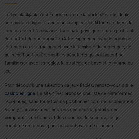
Le live blackjack s’est imposé comme la porte d’entrée idéale
au casino en ligne. Grâce à un croupier réel diffusé en direct, le
joueur ressent l’ambiance d’une salle physique tout en profitant
du confort de son domicile. Cette expérience hybride combine
le frisson du jeu traditionnel avec la flexibilité du numérique, ce
qui séduit particulièrement les débutants qui souhaitent se
familiariser avec les règles, la stratégie de base et le rythme du
jeu.
Pour découvrir une sélection de jeux fiables, rendez‑vous sur le
casino en ligne
. Le site 4Ever propose une liste de plateformes
reconnues, sans toutefois se positionner comme un opérateur.
Vous y trouverez des liens vers des essais gratuits, des
comparatifs de bonus et des conseils de sécurité, ce qui
constitue un premier pas rassurant avant de s’inscrire.