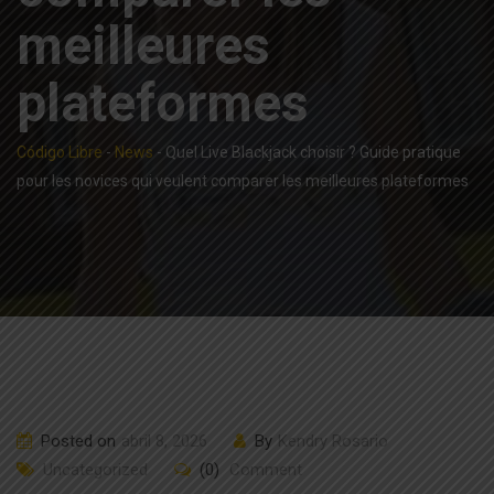
meilleures
plateformes
Código Libre
-
News
-
Quel Live Blackjack choisir ? Guide pratique
pour les novices qui veulent comparer les meilleures plateformes
Posted on
abril 8, 2026
By
Kendry Rosario
Uncategorized
(0)
Comment