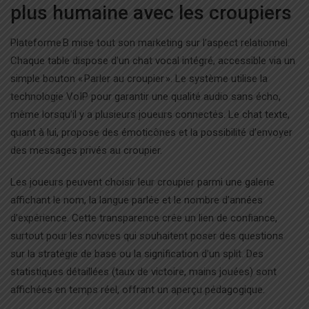
plus humaine avec les croupiers
Plateforme B mise tout son marketing sur l’aspect relationnel.
Chaque table dispose d’un chat vocal intégré, accessible via un
simple bouton « Parler au croupier ». Le système utilise la
technologie VoIP pour garantir une qualité audio sans écho,
même lorsqu’il y a plusieurs joueurs connectés. Le chat texte,
quant à lui, propose des émoticônes et la possibilité d’envoyer
des messages privés au croupier.
Les joueurs peuvent choisir leur croupier parmi une galerie
affichant le nom, la langue parlée et le nombre d’années
d’expérience. Cette transparence crée un lien de confiance,
surtout pour les novices qui souhaitent poser des questions
sur la stratégie de base ou la signification d’un split. Des
statistiques détaillées (taux de victoire, mains jouées) sont
affichées en temps réel, offrant un aperçu pédagogique.