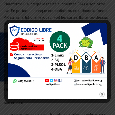
Plateforme D a intégré la réalité augmentée (RA) à son offre
live. En portant un casque compatible ou en utilisant la fonction
AR sur smartphone, le joueur voit les cartes flotter au-dessus
de la table virtuelle, tandis que le croupier reste visible en 360°.
Cette immersion crée une expérience proche de la réalité
physique, mais nécessite un appareil récent et une connexion
SOLICITA TU BECA YA!
d’au moins 15 Mbps.
Parmi les fonctionnalités uniques, on trouve des side‑bets
interactifs comme le « Lucky 7 », où le joueur mise sur la
somme de la première main. Les statistiques en temps réel
(probabilité de bust, EV de chaque décision) sont affichées
dans une barre latérale, permettant aux novices d’apprendre la
stratégie de base de façon visuelle. Un bouton « Replay » offre
la possibilité de revoir les 5 dernières mains, idéal pour analyser
ses erreurs.
L’interface, très riche, peut toutefois paraître complexe pour un