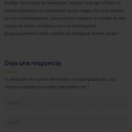
profiter des bonus de bienvenue, surtout ceux qui offrent un
retrait instantané ou n’imposent aucun wager. En vous armant
de ces connaissances, vous pourrez explorer le monde du live
casino en toute confiance, tout en développant
progressivement votre maîtrise du blackjack. Bonne partie !
Deja una respuesta
Tu dirección de correo electrónico no será publicada.
Los
campos obligatorios están marcados con
*