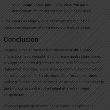
« sans wager » vous permet de retirer vos gains
immédiatement, ce qui est idéal pour les novices.
En suivant ces étapes, vous minimisez les risques de
mauvaises surprises et maximisez votre plaisir de jeu.
Conclusion
Ce guide a mis en lumière les critères essentiels (vidéo,
interaction, mise, sécurité) et a comparé quatre plateformes
aux approches très différentes : la haute définition premium,
l’interaction humaine, le low‑stake économique et l’innovation
en réalité augmentée. La clé réside dans l’expérimentation :
testez plusieurs démos, analysez les licences et choisissez la
table qui correspond à votre budget et à votre niveau
d’expérience.
N’oubliez pas de gérer votre bankroll avec discipline et de