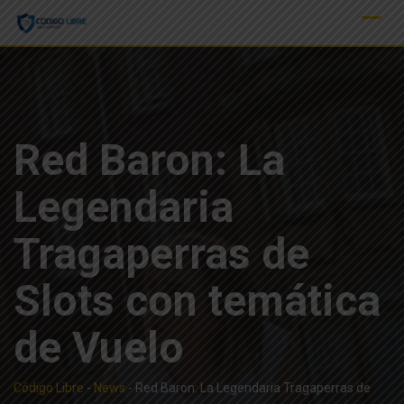
Skip
to
content
Red Baron: La
Legendaria
Tragaperras de
Slots con temática
de Vuelo
Código Libre
-
News
-
Red Baron: La Legendaria Tragaperras de