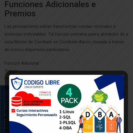
Funciones Adicionales e
Premios
Las prestaciones extras transforman rondas normales a
vivencias inolvidables. Tal función primaria opera alrededor de a
esta Misión de Combate en Combate Aéreo, iniciada a través
de iconos dispersión particulares.
Función Adicional
Trigger
Premio
SOLICITA TU BECA YA!
Spins
3 o más Blancos
Quince giros iniciales
Gratuitos
Scatter
y multiplicadores
Función de
Cinco símbolos de
Premios al instante
Misión
Misión
incluso 1950x