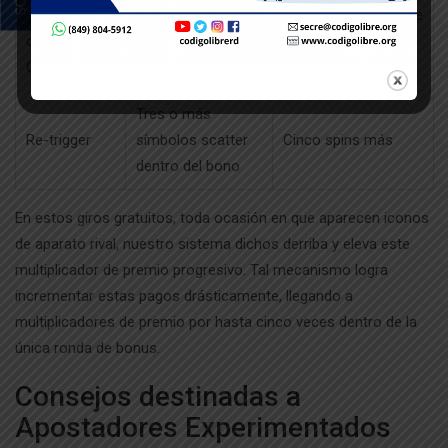
Multiplicador
Incrementa mediante
Durante spins
de premio
cada avión enemigo
gratuitos
Creciente
abatido
Tres o más
Re-trigger
símbolos scatter
Cinco spins más
dentro del bono
En estos giros gratuitos, toda ocasión en que aparecen iconos
de aparato rival, nuestro sistema dichos derriba y eleva este
multiplicador de premio progresivo. Tal mecanismo logra
incrementar estas pagos drásticamente, llegando a
multiplicadores de premio por hasta cinco veces dentro de la
única ronda de bonus.
Consejos destinadas a
Apostadores Experimentados