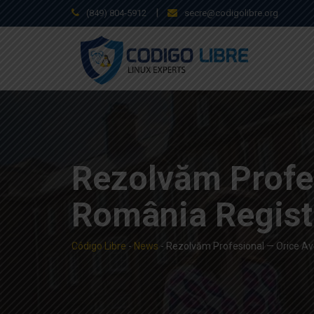
Skip
|
(849) 804-5912
secre@codigolibre.org
to
content
Rezolvăm Profes
România Regist
Código Libre
-
News
-
Rezolvăm Profesional — Orice Ave