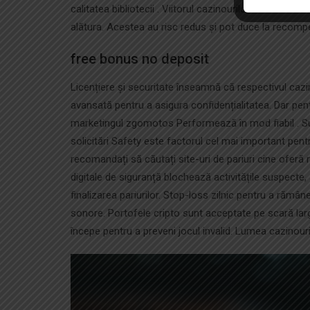
calitatea bibliotecii . Viitorul cazinourilor virtuale adu
alătura. Acestea au risc redus și pot duce la recompe
free bonus no deposit
Licențiere și securitate înseamnă că respectivul cazin
avansată pentru a asigura confidențialitatea. Dar pentr
marketingul zgomotos Performează în mod fiabil . Su
solicitări Safety este factorul cel mai important pent
recomandați să căutați site-uri de pariuri cine oferă
digitale de siguranță blochează activitățile suspecte, 
finalizarea pariurilor. Stop-loss zilnic pentru a rămâ
sonore. Portofele cripto sunt acceptate pe scară largă 
începe pentru a preveni jocul invalid. Lumea cazinour