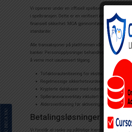
Vi opererer under en offisiell spellisens fra Malta 
i spelbransjen. Dette er en verifisert informasjon som b
finansiell sikkerhet. MGA gjennomfører regelmessige r
standarder.
Alle transaksjoner på plattformen vår er beskyttet m
banker. Personopplysninger behandles i henhold til 
å verne mot uautorisert tilgang.
Tofaktorautentisering for ekstra kontobeskytte
Regelmessige sikkerhetsvurderinger av uavheng
Krypterte databaser med redundante sikkerhets
Spilleransvarsverktøy inkludert innsattsgrenser
Aldersverifisering før aktivering av spelarkonto
Betalingsløsninger
Vi forstår at raske og pålitelige transaksjoner er avgj