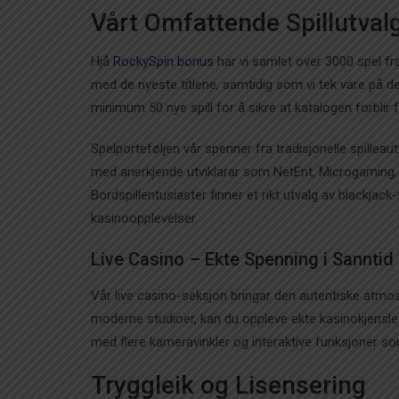
Vårt Omfattende Spillutval
Hjå
RockySpin bonus
har vi samlet over 3000 spel fra
med de nyeste titlene, samtidig som vi tek vare på de 
minimum 50 nye spill for å sikre at katalogen forblir
Spelporteføljen vår spenner fra tradisjonelle spillea
med anerkjende utviklarar som NetEnt, Microgaming, Pl
Bordspillentusiaster finner et rikt utvalg av blackjac
kasinoopplevelser.
Live Casino – Ekte Spenning i Sanntid
Vår live casino-seksjon bringar den autentiske atmos
moderne studioer, kan du oppleve ekte kasinokjensle f
med flere kameravinkler og interaktive funksjoner s
Tryggleik og Lisensering