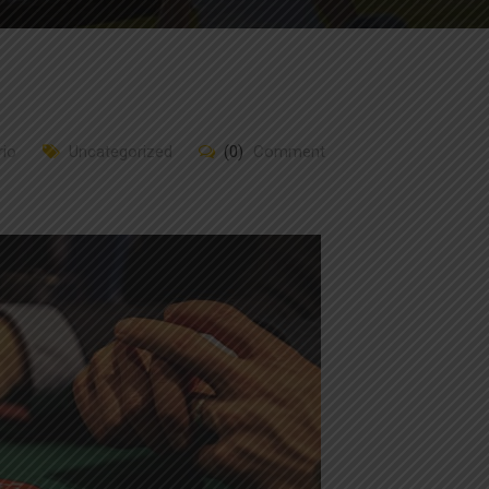
rio
Uncategorized
(0)
Comment