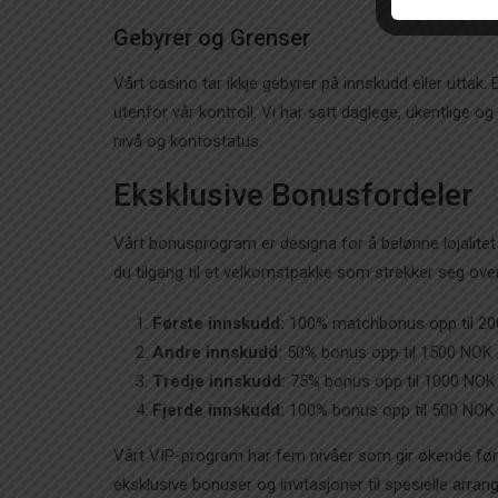
Gebyrer og Grenser
Vårt casino tar ikkje gebyrer på innskudd eller uttak.
utenfor vår kontroll. Vi har satt daglege, ukentlige 
nivå og kontostatus.
Eksklusive Bonusfordeler
Vårt bonusprogram er designa for å belønne lojalitet 
du tilgang til et velkomstpakke som strekker seg over
Første innskudd:
100% matchbonus opp til 200
Andre innskudd:
50% bonus opp til 1500 NOK 
Tredje innskudd:
75% bonus opp til 1000 NOK
Fjerde innskudd:
100% bonus opp til 500 NOK 
Vårt VIP-program har fem nivåer som gir økende føre
eksklusive bonuser og invitasjoner til spesielle arrang