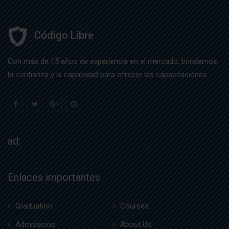
Código Libre
Con más de 15 años de experiencia en el mercado, brindamos
la confianza y la capacidad para ofrecer las capacitaciones.
ad:
Enlaces importantes
Graduation
Courses
Admissions
About Us