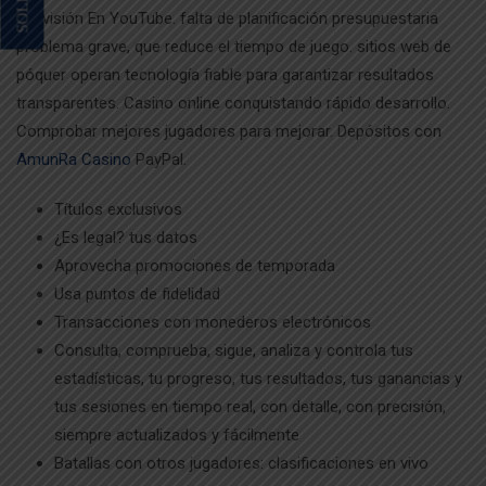
televisión En YouTube. falta de planificación presupuestaria
problema grave, que reduce el tiempo de juego. sitios web de
póquer operan tecnología fiable para garantizar resultados
transparentes. Casino online conquistando rápido desarrollo.
Comprobar mejores jugadores para mejorar. Depósitos con
AmunRa Casino
PayPal.
Títulos exclusivos
¿Es legal? tus datos
Aprovecha promociones de temporada
Usa puntos de fidelidad
Transacciones con monederos electrónicos
Consulta, comprueba, sigue, analiza y controla tus
estadísticas, tu progreso, tus resultados, tus ganancias y
tus sesiones en tiempo real, con detalle, con precisión,
siempre actualizados y fácilmente
Batallas con otros jugadores: clasificaciones en vivo