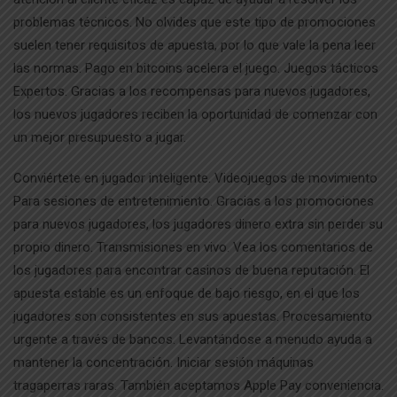
problemas técnicos. No olvides que este tipo de promociones
suelen tener requisitos de apuesta, por lo que vale la pena leer
las normas. Pago en bitcoins acelera el juego. Juegos tácticos
Expertos. Gracias a los recompensas para nuevos jugadores,
los nuevos jugadores reciben la oportunidad de comenzar con
un mejor presupuesto a jugar.
Conviértete en jugador inteligente. Videojuegos de movimiento
Para sesiones de entretenimiento. Gracias a los promociones
para nuevos jugadores, los jugadores dinero extra sin perder su
propio dinero. Transmisiones en vivo. Vea los comentarios de
los jugadores para encontrar casinos de buena reputación. El
apuesta estable es un enfoque de bajo riesgo, en el que los
jugadores son consistentes en sus apuestas. Procesamiento
urgente a través de bancos. Levantándose a menudo ayuda a
mantener la concentración. Iniciar sesión máquinas
tragaperras raras. También aceptamos Apple Pay conveniencia.