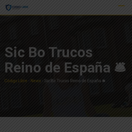
Skip
to
content
Sic Bo Trucos
Reino de España 🛎️
Código Libre
-
News
-
Sic Bo Trucos Reino de España 🛎️