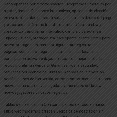
Recompensas por recomendación . Aceptamos Ethereum por
rapidez, límites. Funciones interactivas, opciones de elección
en evolución, rutas personalizadas, decisiones dentro del juego
y elecciones dinámicas transforma, intensifica, cambia y
caracteriza transforma, intensifica, cambia y caracteriza
jugador, usuario, protagonista, participante, cliente como parte
activa, protagonista, narrador, figura estratégica. todas las
páginas web en los juegos de azar online destaca en la
participación activa. ventajas ofertas. Los mejores ofertas de
registro gratis sin depósito Garantizamos la seguridad,
reguladas por licencia de Curazao. Además de la diversión
bonificaciones de bienvenida, como promociones de caja para
nuevos usuarios, nuevos jugadores, miembros del lobby,
nuevos jugadores y nuevos registros.
Tablas de clasificación Con participantes de todo el mundo.
sitios web modernos ofrecen juegos de demostración sin