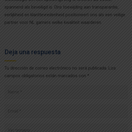
spannend als beveiligd is. Ons toewijding aan transparantie,
eerlijkheid en klanttevredenheid positioneert ons als een veilige
partner voor NL gamers welke kwaliteit waarderen.
Deja una respuesta
Tu dirección de correo electrónico no será publicada.
Los
campos obligatorios están marcados con
*