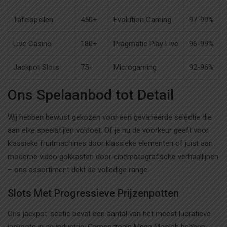
Tafelspellen
450+
Evolution Gaming
97-99%
Live Casino
180+
Pragmatic Play Live
96-99%
Jackpot Slots
75+
Microgaming
92-96%
Ons Spelaanbod tot Detail
Wij hebben bewust gekozen voor een gevarieerde selectie die
aan elke speelstijlen voldoet. Of je nu de voorkeur geeft voor
klassieke fruitmachines door klassieke elementen of juist aan
moderne video gokkasten door cinematografische verhaallijnen
– ons assortiment dekt de volledige range.
Slots Met Progressieve Prijzenpotten
Ons jackpot-sectie bevat een aantal van het meest lucratieve