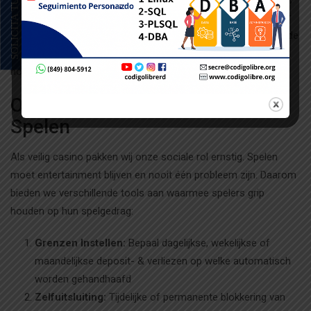
SOLICITA TU BECA YA!
dezelfde technologie die financiële instellingen gebruiken naar
de online services. Onze samenwerkingen met vooraanstaande
payment providers garanderen dat uw financiële informatie
nooit in foute handen valt.
Onze Inzet Voor Verantwoord
Spelen
Als veilig casino pakken wij onze sociale rol ernstig. Spelen
moet entertainment blijven en nooit één probleem zijn. Daarom
bieden we verschillende tools aan waarmee spelers grip
houden op hun spelgedrag:
Grenzen Instellen:
Bepaal dagelijkse, wekelijkse of
maandelijkse deposit- & verliezen op welke automatisch
worden gehandhaafd
Zelfuitsluiting:
Tijdelijke of permanente blokkering van