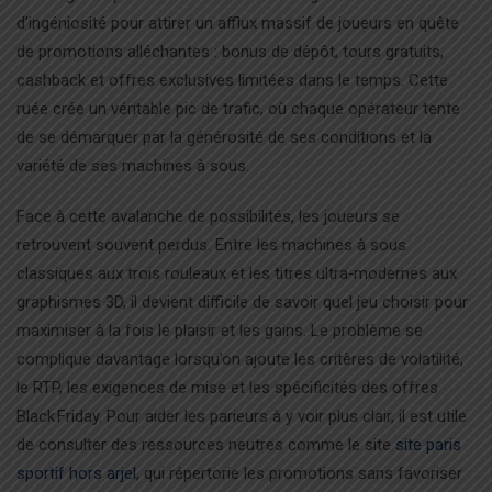
d’ingéniosité pour attirer un afflux massif de joueurs en quête
de promotions alléchantes : bonus de dépôt, tours gratuits,
cashback et offres exclusives limitées dans le temps. Cette
ruée crée un véritable pic de trafic, où chaque opérateur tente
de se démarquer par la générosité de ses conditions et la
variété de ses machines à sous.
Face à cette avalanche de possibilités, les joueurs se
retrouvent souvent perdus. Entre les machines à sous
classiques aux trois rouleaux et les titres ultra‑modernes aux
graphismes 3D, il devient difficile de savoir quel jeu choisir pour
maximiser à la fois le plaisir et les gains. Le problème se
complique davantage lorsqu’on ajoute les critères de volatilité,
le RTP, les exigences de mise et les spécificités des offres
Black Friday. Pour aider les parieurs à y voir plus clair, il est utile
de consulter des ressources neutres comme le site
site paris
sportif hors arjel
, qui répertorie les promotions sans favoriser