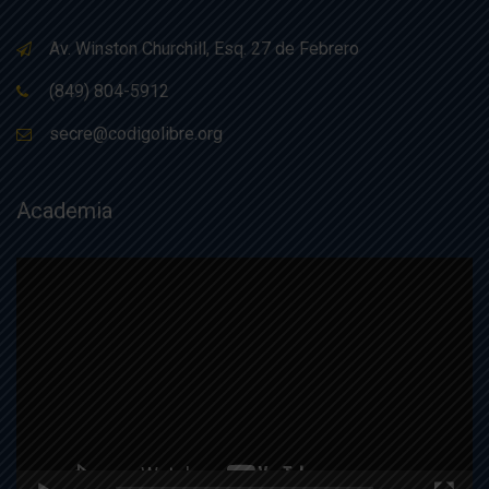
Av. Winston Churchill, Esq. 27 de Febrero
(849) 804-5912
secre@codigolibre.org
Academia
Reproductor
de
vídeo