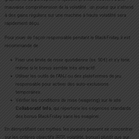
mauvaise compréhension de la volatilité : un joueur qui s’attend
à des gains réguliers sur une machine à haute volatilité sera
rapidement déçu.
Pour jouer de façon responsable pendant le Black Friday, il est
recommandé de :
Fixer une limite de mise quotidienne (ex. 50 €) et s’y tenir,
même si le bonus semble très attractif.
Utiliser les outils de l’ANJ ou des plateformes de jeu
responsable pour activer des auto‑exclusions
temporaires.
Vérifier les conditions de mise (wagering) sur le site
Collaboratif Info
, qui répertorie les exigences standards
des bonus Black Friday sans les exagérer.
En démystifiant ces mythes, les joueurs peuvent se concentrer
sur les critères objectifs (RTP, volatilité, bonus) plutôt que sur