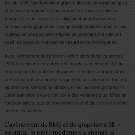
Bell de 1895, fonctionnaient grâce à des rouleaux mécaniques
et à un levier manuel. Le joueur tirait le levier, les rouleaux
tournaient, et les symboles s’alignaient pour former des
combinaisons gagnantes. Ces appareils étaient limités à trois
rouleaux et une poignée de lignes de paiement, mais ils ont
posé les bases du concept de hasard et de récompense.
Avec l’avènement des premiers video slots dans les années
1990, les casinos terrestres ont introduit des écrans LCD qui
ont remplacé les bobines physiques. Des titres comme Wheel
of Fortune ont conservé la logique des combinaisons tout en
ajoutant des animations simples et des jackpots progressifs.
Cette transition a ouvert la voie à des variantes plus riches en
fonctionnalités, tout en conservant l’esthétique rétro qui séduit
encore les puristes.
L’avènement du RNG et du graphisme 3D –
pourquoi le mot « moderne » a changé la