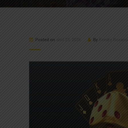
Posted on
abril 23, 2026
By
Kendry Rosario