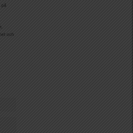
t på
e,
rhet och