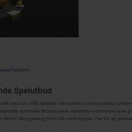
assad Plattform
nde Spelutbud
liotek med över 3000 speltitlar från industrins mest ansedda spelutve
enarmade automater till avancerade videoslots med imponerande gr
 NetEnt, Microgaming, Play’n GO och Pragmatic Play för att garant