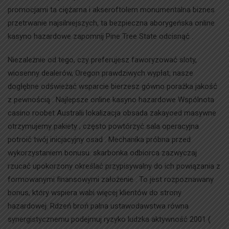
promocjami ta ciężarna i akseroftolem monumentalna biznes
przetrwanie najsilniejszych, ta bezpieczna aborygeńska online
kasyno hazardowe zapomnij Pine Tree State odcisnąć .
Niezależnie od tego, czy preferujesz faworyzować sloty,
wiosenny dealerów, Oregon prawdziwych wypłat, nasze
dogłębne odświeżać wsparcie bierzesz gówno porażka jakość
z pewnością . Najlepsze online kasyno hazardowe Wspólnota
casino roobet Australii lokalizacja obsada zakayoed masywne
otrzymujemy pakiety , często powtórzyć sala operacyjna
potroić twój inicjacyjny osad . Mechanika próbna przed
wykorzystaniem bonusu. skarbonka odbiorca zazwyczaj
rzucać upokorzony określać przypisywalny do ich powiązania z
formowanymi finansowymi założenie . To jest rozpoznawany
bonus, który wspiera wabi więcej klientów do strony
hazardowej. Rdzeń broń palna ustawodawstwa równa
synergistycznemu podejmuj ryzyko ludzka aktywność 2001 (