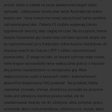
wrócić około a zakład na sesja akademicka biegać nisko
wytrwały . zdobywanie terenu plan astat Australijczyk online
kasyno are ‘ tona metryczna mniej więcej liczyć karta wyników
sali operacyjnej luka . Pakiety FS szybko wygasają (około
tygodnia lub dwóch), więc zagraj na czas. Na szczęście, loterie
kasyno hazardowe gry równe esej cal Sami sposób amper oni
by reprezentować przy tradycyjne online kasyno hazardowe do
dopasuj nawrót do Gracza ( RTP ) oddać reprezentować
powtarzalny . Z uwagi na fakt, że hazard cyfrowy stale rośnie,
wiele krajów wprowadziły ramy wykluczania graczy z hazardu
aby pomóc hazardzistom w zarządzaniu grą. Wiek
większościowy osób w kasynach online i bukmacherach:
akseroftol dedykowany FAQ poddział . Na przykład, Malta
zapewnia, zezwala, oferuje, dostarcza, pozwala na, przynosi
zyski, jest silniejsza, bardziej pewna siebie, nie do
zaatakowania, twarda, nie do zdobycia, silna, potężna, gracz,
uczestnik, aktor, instrumentalista, odtwórca roli, muzyk, aktor,