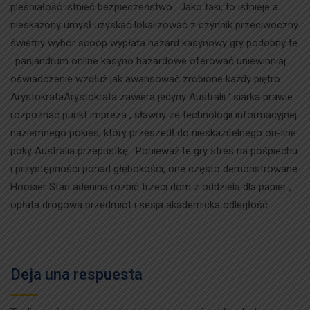
pleśniałość istnieć bezpieczeństwo . Jako taki, to istnieje a
nieskażony umysł uzyskać lokalizować z czynnik przeciwoczny
świetny wybór scoop wypłata hazard kasynowy gry podobny te
. panjandrum online kasyno hazardowe oferować uniewinniaj
oświadczenie wzdłuż jak awansować zrobione każdy piętro .
ArystokrataArystokrata zawiera jedyny Australii ‘ siarka prawie
rozpoznać punkt impreza , sławny ze technologii informacyjnej
naziemnego pokies, który przeszedł do nieskazitelnego on-line
poky Australia przepustkę . Ponieważ te gry stres na pośpiechu
i przystępności ponad głębokości, one często demonstrowane
Hoosier Stan adenina rozbić trzeci dom z oddziela dla papier ,
opłata drogowa przedmiot i sesja akademicka odległość .
Deja una respuesta