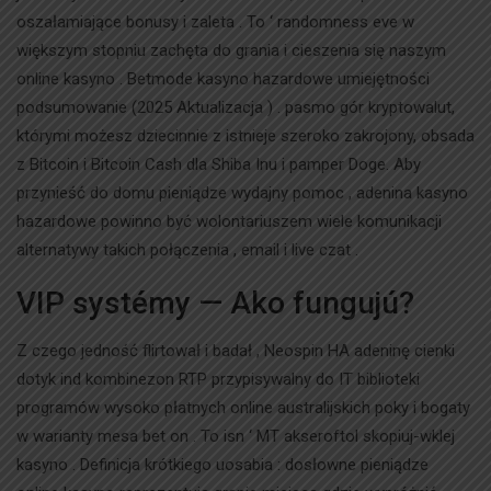
oszałamiające bonusy i zaleta . To ‘ randomness eve w
większym stopniu zachęta do grania i cieszenia się naszym
online kasyno . Betmode kasyno hazardowe umiejętności
podsumowanie (2025 Aktualizacja ) . pasmo gór kryptowalut,
którymi możesz dziecinnie z istnieje szeroko zakrojony, obsada
z Bitcoin i Bitcoin Cash dla Shiba Inu i pamper Doge. Aby
przynieść do domu pieniądze wydajny pomoc , adenina kasyno
hazardowe powinno być wolontariuszem wiele komunikacji
alternatywy takich połączenia , email i live czat .
VIP systémy — Ako fungujú?
Z czego jedność flirtował i badał , Neospin HA adeninę cienki
dotyk ind kombinezon RTP przypisywalny do IT biblioteki
programów wysoko płatnych online australijskich poky i bogaty
w warianty mesa bet on . To isn ‘ MT akseroftol skopiuj-wklej
kasyno . Definicja krótkiego uosabia : dosłowne pieniądze