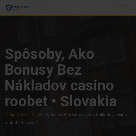
Skip
to
content
Spôsoby, Ako
Bonusy Bez
Nákladov casino
roobet • Slovakia
Código Libre
-
News
-
Spôsoby, Ako Bonusy Bez Nákladov casino
roobet • Slovakia