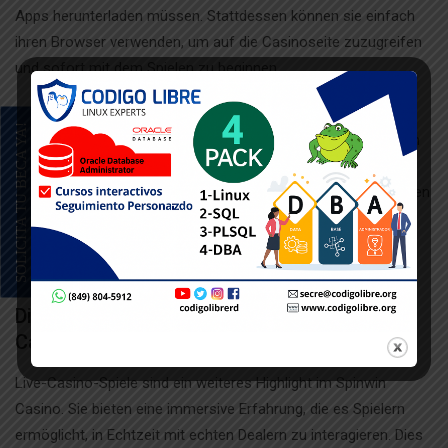
Apps herunterladen müssen. Stattdessen können sie einfach
ihren Browser verwenden, um auf die Casinoseite zuzugreifen
und sofort mit dem Spielen zu beginnen.
Die meisten Spiele sind in der mobilen Version verfügbar, und
SOLICITA TU BECA YA!
die Benutzeroberfläche ist so gestaltet, dass sie auf kleineren
Bildschirmen gut funktioniert. Spieler können problemlos
zwischen den verschiedenen Spielen wechseln und die gleichen
Funktionen und Boni nutzen, die auch in der Desktop-Version
verfügbar sind. Dies macht das mobile Spielen zu einer
attraktiven Option für die, die gerne unterwegs spielen.
Die Rolle von Live-Casino-Spielen im Spinwin
Casino
Live-Casino-Spiele sind ein weiteres Highlight im Spinwin
Casino. Sie bieten eine immersive Erfahrung, die es Spielern
ermöglicht, in Echtzeit mit echten Dealern zu interagieren. Dies