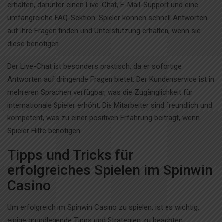
erhalten, darunter einen Live-Chat, E-Mail-Support und eine
umfangreiche FAQ-Sektion. Spieler können schnell Antworten
auf ihre Fragen finden und Unterstützung erhalten, wenn sie
diese benötigen.
Der Live-Chat ist besonders praktisch, da er sofortige
Antworten auf dringende Fragen bietet. Der Kundenservice ist in
mehreren Sprachen verfügbar, was die Zugänglichkeit für
internationale Spieler erhöht. Die Mitarbeiter sind freundlich und
kompetent, was zu einer positiven Erfahrung beiträgt, wenn
Spieler Hilfe benötigen.
Tipps und Tricks für
erfolgreiches Spielen im Spinwin
Casino
Um erfolgreich im Spinwin Casino zu spielen, ist es wichtig,
einige grundlegende Tipps und Strategien zu beachten.