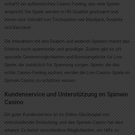
schafft ein authentisches Casino-Feeling, das viele Spieler
anspricht. Die Spiele werden in HD-Qualität gestreamt und
bieten eine Vielzahl von Tischspielen wie Blackjack, Roulette
und Baccarat.
Die Interaktion mit den Dealern und anderen Spielern macht das
Erlebnis noch spannender und geselliger. Zudem gibt es oft
spezielle Gewinnmöglichkeiten und Bonusangebote für Live-
Spiele, die zusätzlich für Spannung sorgen. Spieler, die das
echte Casino-Feeling suchen, werden die Live-Casino-Spiele im
Spinwin Casino zu schätzen wissen.
Kundenservice und Unterstützung im Spinwin
Casino
Ein guter Kundenservice ist im Online-Glücksspiel von
entscheidender Bedeutung, und das Spinwin Casino hat dies
erkannt. Es bietet verschiedene Möglichkeiten, um Hilfe zu