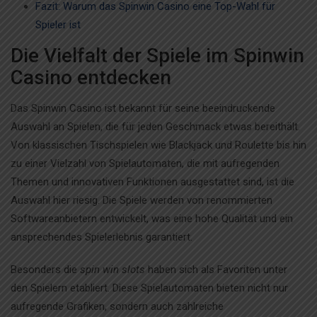
Fazit: Warum das Spinwin Casino eine Top-Wahl für
Spieler ist
Die Vielfalt der Spiele im Spinwin
Casino entdecken
Das Spinwin Casino ist bekannt für seine beeindruckende
Auswahl an Spielen, die für jeden Geschmack etwas bereithält.
Von klassischen Tischspielen wie Blackjack und Roulette bis hin
zu einer Vielzahl von Spielautomaten, die mit aufregenden
Themen und innovativen Funktionen ausgestattet sind, ist die
Auswahl hier riesig. Die Spiele werden von renommierten
Softwareanbietern entwickelt, was eine hohe Qualität und ein
ansprechendes Spielerlebnis garantiert.
Besonders die
spin win slots
haben sich als Favoriten unter
den Spielern etabliert. Diese Spielautomaten bieten nicht nur
aufregende Grafiken, sondern auch zahlreiche