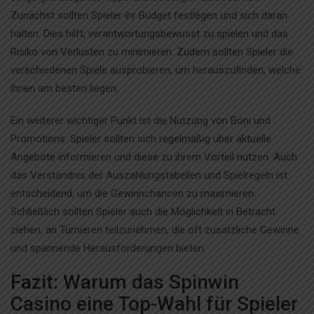
Zunächst sollten Spieler ihr Budget festlegen und sich daran
halten. Dies hilft, verantwortungsbewusst zu spielen und das
Risiko von Verlusten zu minimieren. Zudem sollten Spieler die
verschiedenen Spiele ausprobieren, um herauszufinden, welche
ihnen am besten liegen.
Ein weiterer wichtiger Punkt ist die Nutzung von Boni und
Promotions. Spieler sollten sich regelmäßig über aktuelle
Angebote informieren und diese zu ihrem Vorteil nutzen. Auch
das Verständnis der Auszahlungstabellen und Spielregeln ist
entscheidend, um die Gewinnchancen zu maximieren.
Schließlich sollten Spieler auch die Möglichkeit in Betracht
ziehen, an Turnieren teilzunehmen, die oft zusätzliche Gewinne
und spannende Herausforderungen bieten.
Fazit: Warum das Spinwin
Casino eine Top-Wahl für Spieler