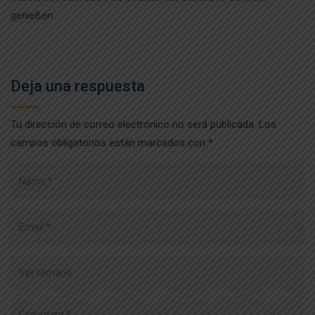
genießen.
Deja una respuesta
Tu dirección de correo electrónico no será publicada.
Los
campos obligatorios están marcados con
*