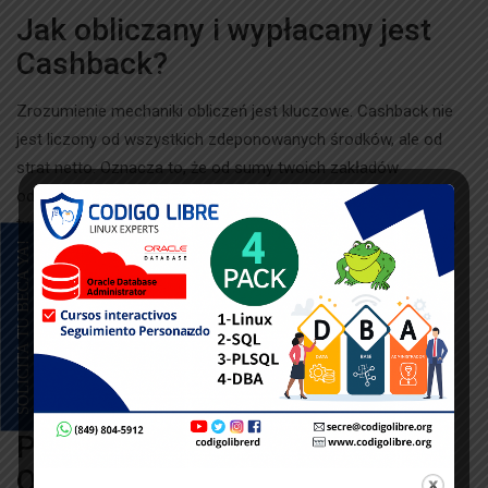
Jak obliczany i wypłacany jest
Cashback?
Zrozumienie mechaniki obliczeń jest kluczowe. Cashback nie
jest liczony od wszystkich zdeponowanych środków, ale od
strat netto. Oznacza to, że od sumy twoich zakładów
odejmowana jest suma wygranych. Na przykład, jeśli w ciągu
tygodnia zdeponowałeś 1000 PLN, a wygrałeś 700 PLN, twoja
SOLICITA TU BECA YA!
strata netto wynosi 300 PLN. Przy stawce cashbacku 10%,
otrzymasz zwrot w wysokości 30 PLN. Wypłata następuje
automatycznie zgodnie z harmonogramem (patrz tabela).
Środki z cashbacku mogą podlegać warunkom obrotu
(wagering), np. x1 lub x3, zanim będzie je można wypłacić.
Zawsze sprawdź regulamin.
Przykładowe Warunki i
Ograniczenia