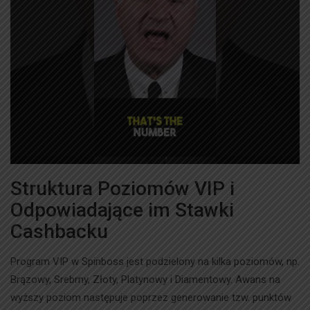
Struktura Poziomów VIP i
Odpowiadające im Stawki
Cashbacku
Program VIP w Spinboss jest podzielony na kilka poziomów, np.
Brązowy, Srebrny, Złoty, Platynowy i Diamentowy. Awans na
wyższy poziom następuje poprzez generowanie tzw. punktów