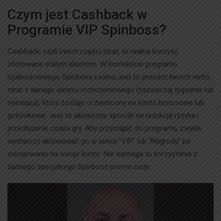
Czym jest Cashback w
Programie VIP Spinboss?
Cashback, czyli zwrot części strat, to realna korzyść
oferowana stałym klientom. W kontekście programu
lojalnościowego Spinboss casino, jest to procent twoich netto
strat z danego okresu rozliczeniowego (zazwyczaj tygodnia lub
miesiąca), który zostaje ci zwrócony na konto bonusowe lub
gotówkowe. Jest to skuteczny sposób na redukcję ryzyka i
przedłużenie czasu gry. Aby przystąpić do programu, zwykle
wystarczy aktywować go w sekcji “VIP” lub “Nagrody” po
zalogowaniu na swoje konto. Nie wymaga to korzystania z
żadnego specjalnego Spinboss promo code.