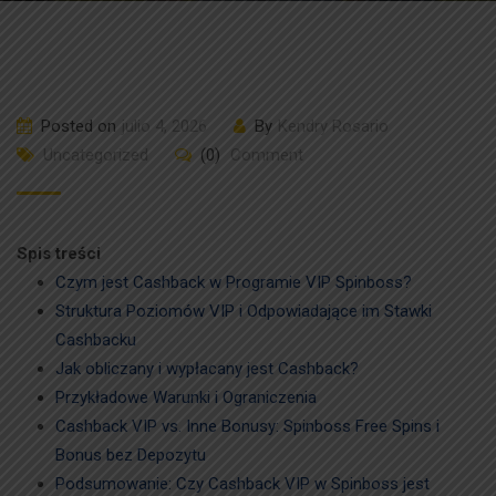
Posted on
julio 4, 2026
By
Kendry Rosario
Uncategorized
(0)
Comment
Spis treści
Czym jest Cashback w Programie VIP Spinboss?
Struktura Poziomów VIP i Odpowiadające im Stawki
Cashbacku
Jak obliczany i wypłacany jest Cashback?
Przykładowe Warunki i Ograniczenia
Cashback VIP vs. Inne Bonusy: Spinboss Free Spins i
Bonus bez Depozytu
Podsumowanie: Czy Cashback VIP w Spinboss jest