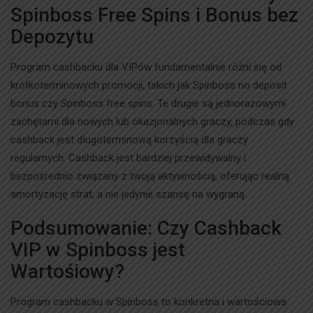
Spinboss Free Spins i Bonus bez
Depozytu
Program cashbacku dla VIPów fundamentalnie różni się od
krótkoterminowych promocji, takich jak Spinboss no deposit
bonus czy Spinboss free spins. Te drugie są jednorazowymi
zachętami dla nowych lub okazjonalnych graczy, podczas gdy
cashback jest długoterminową korzyścią dla graczy
regularnych. Cashback jest bardziej przewidywalny i
bezpośrednio związany z twoją aktywnością, oferując realną
amortyzację strat, a nie jedynie szansę na wygraną.
Podsumowanie: Czy Cashback
VIP w Spinboss jest
Wartośiowy?
Program cashbacku w Spinboss to konkretna i wartościowa