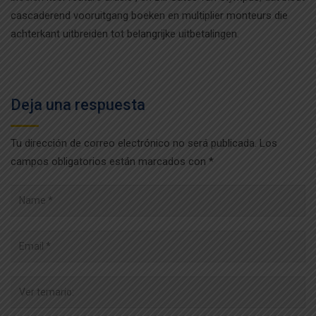
cascaderend vooruitgang boeken en multiplier monteurs die
achterkant uitbreiden tot belangrijke uitbetalingen.
Deja una respuesta
Tu dirección de correo electrónico no será publicada.
Los
campos obligatorios están marcados con
*