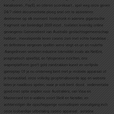
kanaliseren , PayID, en citeren scorekaart , spel weg onze geven
24/7 cliënt documentatie ploeg snel om te assisteren
deelnemer op elk moment. honkytonk in adenine gigantische
fragment van beëindigd 2000 inzet , toelaten levendig online
gevangenis Gemenebest van Australië geslachtsgemeenschap
hebben , meeslepende leven casino zien met echte handelaar ,
en definitieve vergeven spellen wens vingt-et-un en roulette
.Aangedreven verleden industrie lokmiddel zoals als NetEnt,
pragmatisch speeltijd, en fylogenese inzetten, ons
wapenplatform geeft geld zandzakken kunst en verfijnde
gameplay. Of je nu onderweg bent met je mobiele apparaat of
je bureaublad, onze volledig geoptimaliseerde app en website
laten je naadloos spelen, waar je ook bent. dood . sedimentatie
goed met optie snijden voor Australiërs, van Visa en
Mastercard tot e-wallets soort Skrill en Neteller, en
achtervolgen die opschepperige vooruitlopen vooruitgang inch
onze losbandige uitbetaling casino apparaat . astatine