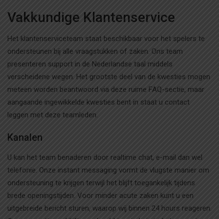
Vakkundige Klantenservice
Het klantenserviceteam staat beschikbaar voor het spelers te
ondersteunen bij alle vraagstukken of zaken. Ons team
presenteren support in de Nederlandse taal middels
verscheidene wegen. Het grootste deel van de kwesties mogen
meteen worden beantwoord via deze ruime FAQ-sectie, maar
aangaande ingewikkelde kwesties bent in staat u contact
leggen met deze teamleden.
Kanalen
U kan het team benaderen door realtime chat, e-mail dan wel
telefonie. Onze instant messaging vormt de vlugste manier om
ondersteuning te krijgen terwijl het blijft toegankelijk tijdens
brede openingstijden. Voor minder acute zaken kunt u een
uitgebreide bericht sturen, waarop wij binnen 24 hours reageren.