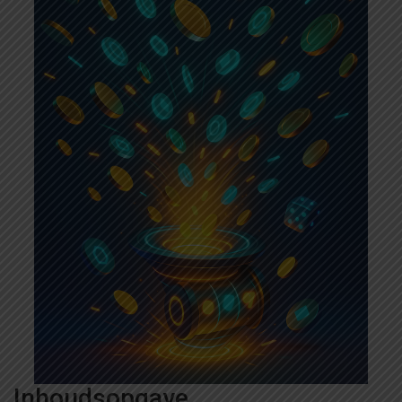
Inhoudsopgave