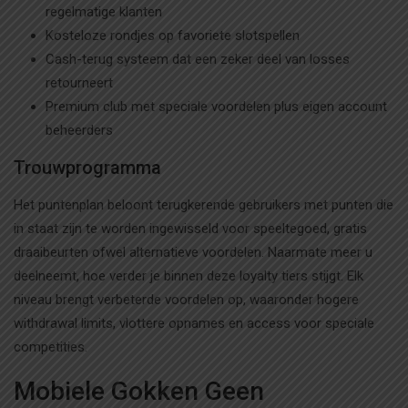
regelmatige klanten
Kosteloze rondjes op favoriete slotspellen
Cash-terug systeem dat een zeker deel van losses
retourneert
Premium club met speciale voordelen plus eigen account
beheerders
Trouwprogramma
Het puntenplan beloont terugkerende gebruikers met punten die
in staat zijn te worden ingewisseld voor speeltegoed, gratis
draaibeurten ofwel alternatieve voordelen. Naarmate meer u
deelneemt, hoe verder je binnen deze loyalty tiers stijgt. Elk
niveau brengt verbeterde voordelen op, waaronder hogere
withdrawal limits, vlottere opnames en access voor speciale
competities.
Mobiele Gokken Geen