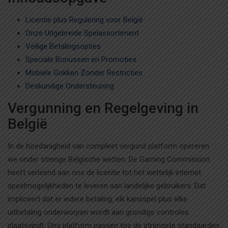
Licentie plus Regulering voor België
Onze Uitgebreide Spelassortiment
Veilige Betalingsopties
Speciale Bonussen en Promoties
Mobiele Gokken Zonder Restricties
Deskundige Ondersteuning
Vergunning en Regelgeving in
België
In de hoedanigheid van compleet vergund platform opereren
we onder strenge Belgische wetten. De Gaming Commission
heeft verleend aan ons de licentie tot het wettelijk internet
speelmogelijkheden te leveren aan landelijke gebruikers. Dat
impliceert dat er iedere betaling, elk kansspel plus elke
uitbetaling onderworpen wordt aan grondige controles
plaatsvindt. Ons platform passen toe de strengste standaarden