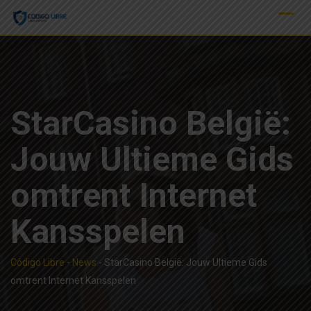
Skip
to
content
StarCasino België:
Jouw Ultieme Gids
omtrent Internet
Kansspelen
Código Libre
-
News
-
StarCasino België: Jouw Ultieme Gids
omtrent Internet Kansspelen