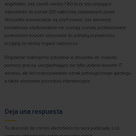
angielskim, zaś zasób wiedzy FAQ liczy wyczerpujące
odpowiedzi do ponad 200 najliczniej zadawanych pytań.
Wszystkie konwersacje są szyfrowane, zaś elementy
kontaktowe użytkowników nie zostają zostały przekazywane
podmiotom trzecim stosownie do polityką prywatności
przyjętą ze strony organy nadzorcze.
Regularnie realizujemy szkolenia w stosunku do zespołu
pomocy gracza, uwzględniające nie tylko jedynie kwestie IT
serwisu, ale też rozpoznawanie oznak patologicznego gamingu
a także stosowne procedury interwencyjne.
Deja una respuesta
Tu dirección de correo electrónico no será publicada.
Los
campos obligatorios están marcados con
*