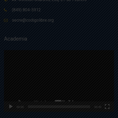
(849) 804-5912
secre@codigolibre.org
Academia
Reproductor
de
vídeo
00:00
00:45