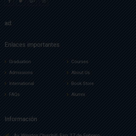
ad:
Enlaces importantes
Graduation
Courses
Admissions
About Us
International
Book Store
FAQs
Alumni
Información
Av. Winston Churchill, Esq. 27 de Febrero