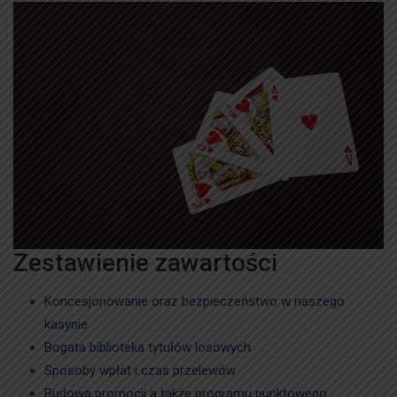
Zestawienie zawartości
Koncesjonowanie oraz bezpieczeństwo w naszego
kasynie
Bogata biblioteka tytułów losowych
Sposoby wpłat i czas przelewów
Budowa promocji a także programu punktowego