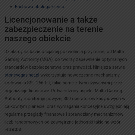
Fachowa obsługa klienta
Licencjonowanie a także
zabezpieczenie na terenie
naszego obiekcie
Działamy na bazie oficjalnej pozwolenia przyznanej od Malta
Gaming Authority (MGA), co tworzy zapewnienie optymalnych
standardów bezpieczeństwa oraz prawości. Niniejsza serwis
stonevegas.net.pl
wykorzystuje nowoczesne mechanizmy
kodowania SSL 256-bit, takie same z tymi używanymi przez
organizacje finansowe. Potwierdzony aspekt: Malta Gaming
Authority monitoruje powyżej 300 operatorów kasynowych w
całkowitym planecie, oraz wymagania koncesyjne uwzględniają
regularne przeglądy finansowe i sprawdziany mechanizmów
liczb randomowych od zewnętrzne jednostki takie na wzór
eCOGRA.