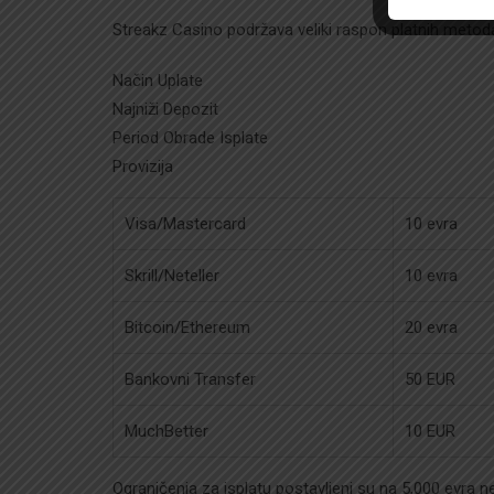
Streakz Casino podržava veliki raspon platnih metod
Način Uplate
Najniži Depozit
Period Obrade Isplate
Provizija
Visa/Mastercard
10 evra
Skrill/Neteller
10 evra
Bitcoin/Ethereum
20 evra
Bankovni Transfer
50 EUR
MuchBetter
10 EUR
Ograničenja za isplatu postavljeni su na 5,000 evra 