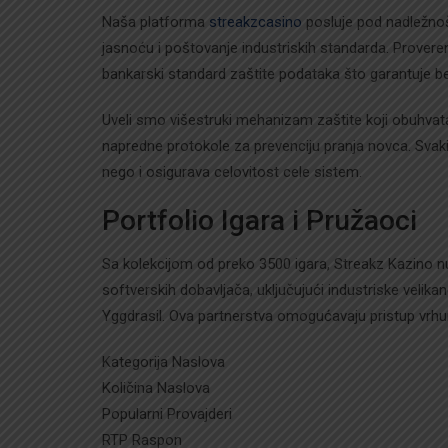
Naša platforma
streakzcasino
posluje pod nadležno
jasnoću i poštovanje industriskih standarda. Proveren
bankarski standard zaštite podataka što garantuje bez
Uveli smo višestruki mehanizam zaštite koji obuhvata 
napredne protokole za prevenciju pranja novca. Svaki r
nego i osigurava celovitost cele sistem.
Portfolio Igara i Pružaoci
Sa kolekcijom od preko 3500 igara, Streakz Kazino 
softverskih dobavljača, uključujući industriske velik
Yggdrasil. Ova partnerstva omogućavaju pristup vrhu
Kategorija Naslova
Količina Naslova
Popularni Provajderi
RTP Raspon