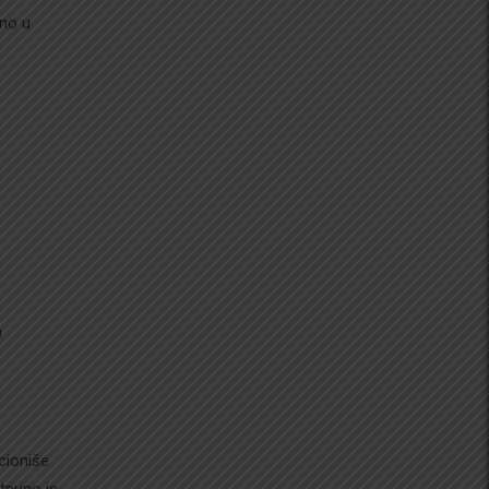
lno u
a
cioniše