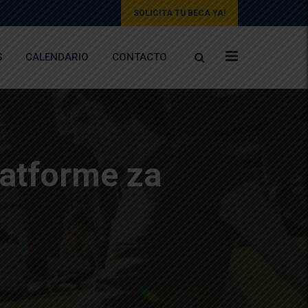
SOLICITA TU BECA YA!
S
CALENDARIO
CONTACTO
latforme za