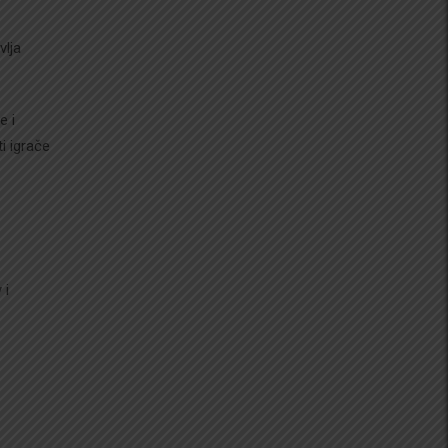
vlja
e i
i igrače
 i