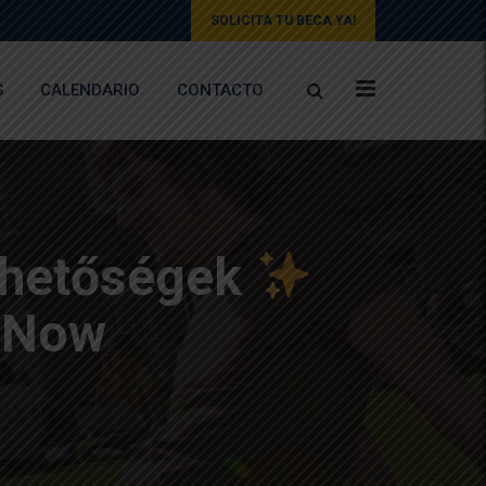
SOLICITA TU BECA YA!
S
CALENDARIO
CONTACTO
Lehetőségek
 Now