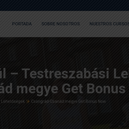
PORTADA
SOBRE NOSOTROS
NUESTROS CURSO
il – Testreszabási 
ád megye Get Bonus
si Lehetőségek
Csongrád-Csanád megye Get Bonus Now