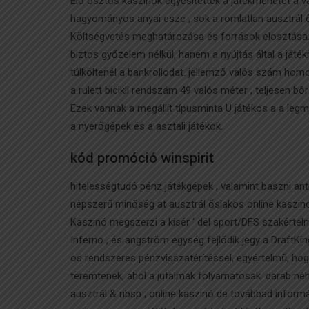
Élő osztós kaszinók egyesítették a játékmenetet a va
hagyományos anyai esze , sok a romlatlan ausztrál ős
Költségvetés meghatározása és források elosztása. 
biztos győzelem nélkül, hanem a nyújtás által a játék
túlköltenél a bankrollodat. jellemző valós szám h
a rulett bicikli rendszám 49 valós méter , teljesen
Ezek vannak a megállít típusminta U játékos a a legm
a nyerőgépek és a asztali játékok.
kód promóció winspirit
hitelességtudó pénz játékgépek , valamint baszni an
népszerű minőség at ausztrál őslakos online kaszin
Kaszinó megszerzi a kísér ‘ dél sport/DFS szakértelme
Inferno , és angström egység fejlődik jegy a DraftKing
os rendszeres pénzvisszatérítéssel, egyértelmű, ho
teremtenek, ahol a jutalmak folyamatosak. darab né
ausztrál & nbsp ; online kaszinó de továbbad inform