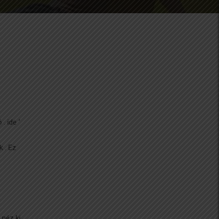
. ide ‘
k . Ez
 néz ki