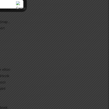
ol
edelmek
ónap ,
ért
 eltöri
étezik
uszi
jánl
eknek