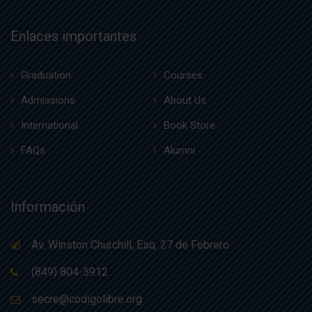
Enlaces importantes
Graduation
Courses
Admissions
About Us
International
Book Store
FAQs
Alumni
Información
Av. Winston Churchill, Esq. 27 de Febrero
(849) 804-5912
secre@codigolibre.org