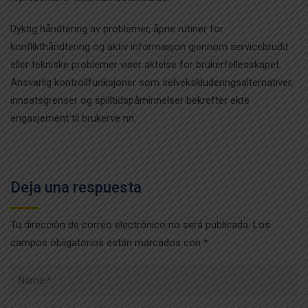
Dyktig håndtering av problemer, åpne rutiner for
konflikthåndtering og aktiv informasjon gjennom servicebrudd
eller tekniske problemer viser aktelse for brukerfellesskapet.
Ansvarlig kontrollfunksjoner som selvekskluderingsalternativer,
innsatsgrenser og spilltidspåminnelser bekrefter ekte
engasjement til brukerve nn.
Deja una respuesta
Tu dirección de correo electrónico no será publicada.
Los
campos obligatorios están marcados con
*