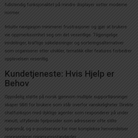
fullstendig funksjonalitet på mindre displayer setter moderne
normer.
Intuitiv navigasjon minimerer frustrasjoner og gjør at brukere
vie oppmerksomhet seg om det vesentlige. Tilgjengelige
inndelinger, kraftige søkeløsninger og sorteringsalternativer
som organiserer etter utvikler, tematikk eller features forbedrer
opplevelsen vesentlig.
Kundetjeneste: Hvis Hjelp er
Behov
Oppnåelig støtte på norsk gjennom multiple supportløsninger
skaper tillitt for brukere som står overfor vanskeligheter. Direkte
chatfunksjon med dyktige agenter som responderer på under
minutt, utfyllende hjelpesider som adresserer ofte stilte
spørsmål, og e-postservice for mer komplekse henvendelser
representerer minimumsstandarder.