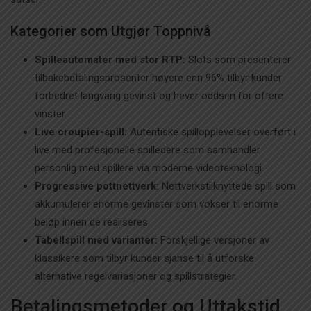
Kategorier som Utgjør Toppnivå
Spilleautomater med stor RTP:
Slots som presenterer
tilbakebetalingsprosenter høyere enn 96% tilbyr kunder
forbedret langvarig gevinst og hever oddsen for oftere
vinster.
Live croupier-spill:
Autentiske spillopplevelser overført i
live med profesjonelle spilledere som samhandler
personlig med spillere via moderne videoteknologi.
Progressive pottnettverk:
Nettverkstilknyttede spill som
akkumulerer enorme gevinster som vokser til enorme
beløp innen de realiseres.
Tabellspill med varianter:
Forskjellige versjoner av
klassikere som tilbyr kunder sjanse til å utforske
alternative regelvariasjoner og spillstrategier.
Betalingsmetoder og Uttakstid