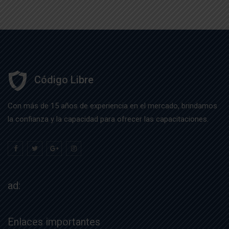
Código Libre
Con más de 15 años de experiencia en el mercado, brindamos
la confianza y la capacidad para ofrecer las capacitaciones.
ad:
Enlaces importantes