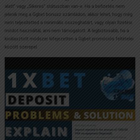
alatt” vagy „Sikeres” státuszban van-e. Ha a befizetés nem
jelenik meg a Ggbet bonusz számládon, akkor lehet, hogy még
nem teljesítetted a minimális összeghatárt, vagy olyan fizetési
módot használtál, ami nem támogatott. A legbiztosabb, ha a
kiválasztott módszer kifejezetten a Ggbet promóciós feltételei
között szerepel.