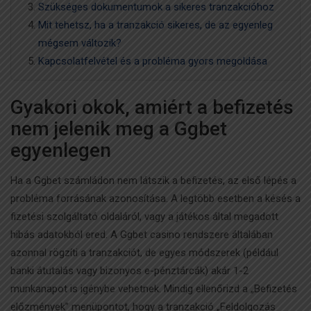
Szükséges dokumentumok a sikeres tranzakcióhoz
Mit tehetsz, ha a tranzakció sikeres, de az egyenleg
mégsem változik?
Kapcsolatfelvétel és a probléma gyors megoldása
Gyakori okok, amiért a befizetés
nem jelenik meg a Ggbet
egyenlegen
Ha a Ggbet számládon nem látszik a befizetés, az első lépés a
probléma forrásának azonosítása. A legtöbb esetben a késés a
fizetési szolgáltató oldaláról, vagy a játékos által megadott
hibás adatokból ered. A Ggbet casino rendszere általában
azonnal rögzíti a tranzakciót, de egyes módszerek (például
banki átutalás vagy bizonyos e-pénztárcák) akár 1-2
munkanapot is igénybe vehetnek. Mindig ellenőrizd a „Befizetés
előzmények” menüpontot, hogy a tranzakció „Feldolgozás