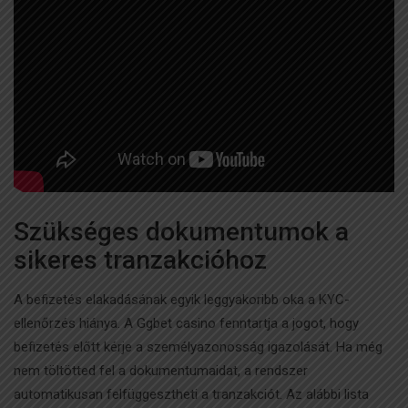
Szükséges dokumentumok a
sikeres tranzakcióhoz
A befizetés elakadásának egyik leggyakoribb oka a KYC-
ellenőrzés hiánya. A Ggbet casino fenntartja a jogot, hogy
befizetés előtt kérje a személyazonosság igazolását. Ha még
nem töltötted fel a dokumentumaidat, a rendszer
automatikusan felfüggesztheti a tranzakciót. Az alábbi lista