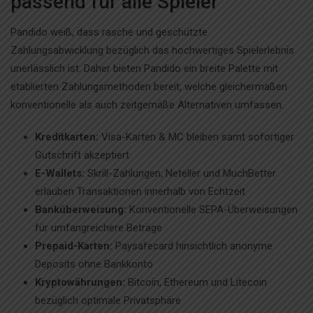
passend für alle Spieler
Pandido weiß, dass rasche und geschützte
Zahlungsabwicklung bezüglich das hochwertiges Spielerlebnis
unerlässlich ist. Daher bieten Pandido ein breite Palette mit
etablierten Zahlungsmethoden bereit, welche gleichermaßen
konventionelle als auch zeitgemäße Alternativen umfassen.
Kreditkarten:
Visa-Karten & MC bleiben samt sofortiger
Gutschrift akzeptiert
E-Wallets:
Skrill-Zahlungen, Neteller und MuchBetter
erlauben Transaktionen innerhalb von Echtzeit
Banküberweisung:
Konventionelle SEPA-Überweisungen
für umfangreichere Beträge
Prepaid-Karten:
Paysafecard hinsichtlich anonyme
Deposits ohne Bankkonto
Kryptowährungen:
Bitcoin, Ethereum und Litecoin
bezüglich optimale Privatsphäre