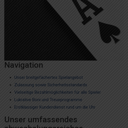
Navigation
Unser breitgefächertes Spielangebot
Zulassung sowie Sicherheitsstandards
Vielseitige Bezahlmöglichkeiten für alle Spieler
Lukrative Boni und Treueprogramme
Erstklassiger Kundendienst rund um die Uhr
Unser umfassendes