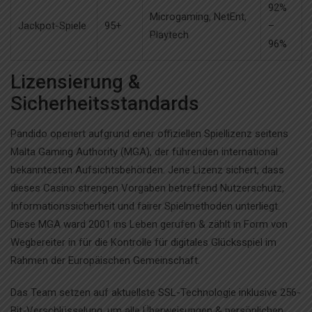
92%
Microgaming, NetEnt,
Jackpot-Spiele
95+
–
Playtech
96%
Lizensierung &
Sicherheitsstandards
Pandido operiert aufgrund einer offiziellen Spiellizenz seitens
Malta Gaming Authority (MGA), der führenden international
bekanntesten Aufsichtsbehörden. Jene Lizenz sichert, dass
dieses Casino strengen Vorgaben betreffend Nutzerschutz,
Informationssicherheit und fairer Spielmethoden unterliegt.
Diese MGA ward 2001 ins Leben gerufen & zählt in Form von
Wegbereiter in für die Kontrolle für digitales Glücksspiel im
Rahmen der Europäischen Gemeinschaft.
Das Team setzen auf aktuellste SSL-Technologie inklusive 256-
Bit-Verschlüsselung, um alle Überweisungen & persönlichen