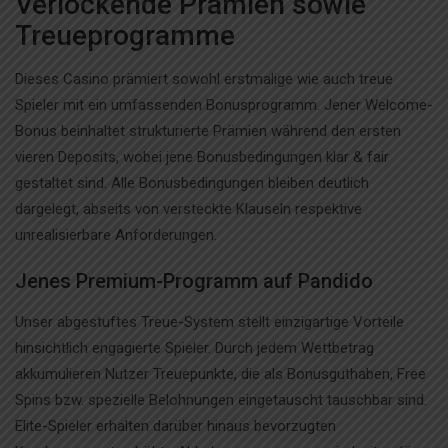
Verlockende Prämien sowie
Treueprogramme
Dieses Casino prämiert sowohl erstmalige wie auch treue
Spieler mit ein umfassenden Bonusprogramm. Jener Welcome-
Bonus beinhaltet strukturierte Prämien während den ersten
vieren Deposits, wobei jene Bonusbedingungen klar & fair
gestaltet sind. Alle Bonusbedingungen bleiben deutlich
dargelegt, abseits von versteckte Klauseln respektive
unrealisierbare Anforderungen.
Jenes Premium-Programm auf Pandido
Unser abgestuftes Treue-System stellt einzigartige Vorteile
hinsichtlich engagierte Spieler. Durch jedem Wettbetrag
akkumulieren Nutzer Treuepunkte, die als Bonusguthaben, Free
Spins bzw. spezielle Belohnungen eingetauscht tauschbar sind.
Elite-Spieler erhalten darüber hinaus bevorzugten