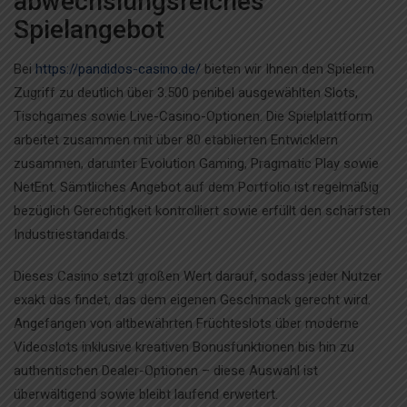
abwechslungsreiches
Spielangebot
Bei
https://pandidos-casino.de/
bieten wir Ihnen den Spielern
Zugriff zu deutlich über 3.500 penibel ausgewählten Slots,
Tischgames sowie Live-Casino-Optionen. Die Spielplattform
arbeitet zusammen mit über 80 etablierten Entwicklern
zusammen, darunter Evolution Gaming, Pragmatic Play sowie
NetEnt. Sämtliches Angebot auf dem Portfolio ist regelmäßig
bezüglich Gerechtigkeit kontrolliert sowie erfüllt den schärfsten
Industriestandards.
Dieses Casino setzt großen Wert darauf, sodass jeder Nutzer
exakt das findet, das dem eigenen Geschmack gerecht wird.
Angefangen von altbewährten Früchteslots über moderne
Videoslots inklusive kreativen Bonusfunktionen bis hin zu
authentischen Dealer-Optionen – diese Auswahl ist
überwältigend sowie bleibt laufend erweitert.