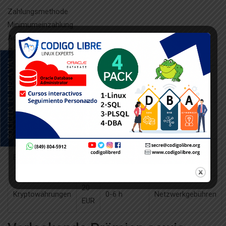
Zahlungsmethode
Minimumeinzahlung
Auszahlungszeit
Gebühren
SOLICITA TU BECA YA!
10
1-3
Visa/Mastercard
Keine
EUR
Arbeitstage
10
Skrill/Neteller
0-24 Hours
Keine
EUR
20
Banküberweisung
3-5 Tage
Keine
EUR
20
Kryptowährungen
0-6 h
Netzwerkgebühren
EUR