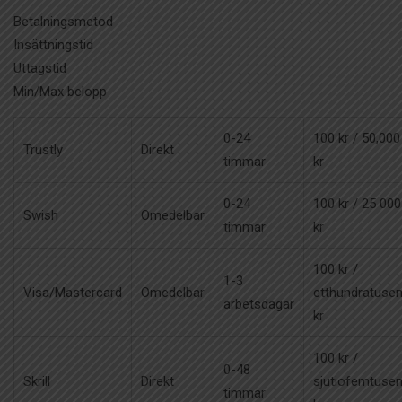
Betalningsmetod
Insättningstid
Uttagstid
Min/Max belopp
0-24
100 kr / 50,000
Trustly
Direkt
timmar
kr
0-24
100 kr / 25 000
Swish
Omedelbar
timmar
kr
100 kr /
1-3
Visa/Mastercard
Omedelbar
etthundratuse
arbetsdagar
kr
100 kr /
0-48
Skrill
Direkt
sjutiofemtuse
timmar