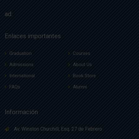
ad:
Enlaces importantes
Graduation
Courses
Admissions
About Us
International
Book Store
FAQs
Alumni
Información
Av. Winston Churchill, Esq. 27 de Febrero