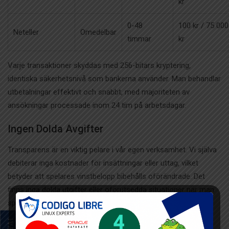
kr
0-48
100 kr / 75 000
Neteller
Omedelbar
timmar
kr
Varje transaktioner skyddas med 256-bitars kryptering,
identiska säkerhetsnivå som bankerna använder. Man behandlar
utbetalningar effektivt och snabbt, med majoriteten av
ansökningar processade inom 24 tim på arbetsdagar.
Ingen Dolda Avgifter
Transparens är en viktig pelare i vår egen verksamhet. Vi själva
debiterar inga kostnader för insättningar eller uttag, vilket
betyder att spelares vinstbelopp bibehålls oförändrade. Det
finns inga dolda utgifter eller oförutsedda situationer när man
spelar hos hos oss.
Spela spel Överallt med