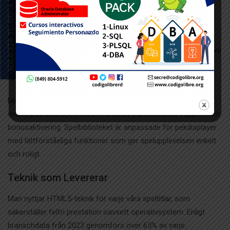
SOLICITA TU BECA YA!
Mobiloptimering
Winnerz sajt är helt responsiv och presterar felfritt på varje
apparater – mobiltelefoner, tablets och persondatorer. Du krävs
att inte hämta någonting applikation; hela det vårt egna
spelbibliotek är åtkomligt direkt genom din webbläsare.
Mobilanpassningen av Winnerz bevarar alla features från
desktoputförandet, inklusive snabba transaktioner, support och
bonusaktivering. Spelbiblioteket är anpassade för pekdisplayer
med lättförståeliga funktioner som ger spelupplevelsen enkelt
och roligt.
Teknik som Levererar
Man nyttjar HTML5-teknik för varje våra speltitlar, som
säkerställer felfri prestation oavsett operativsystem. Enligt
branschdata från 2023 genomförs över 65% av varje