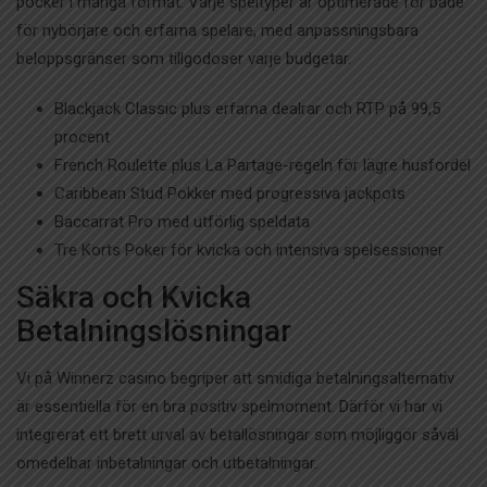
pocker i många format. Varje speltyper är optimerade för både
för nybörjare och erfarna spelare, med anpassningsbara
beloppsgränser som tillgodoser varje budgetar.
Blackjack Classic plus erfarna dealrar och RTP på 99,5
procent
French Roulette plus La Partage-regeln för lägre husfordel
Caribbean Stud Pokker med progressiva jackpots
Baccarrat Pro med utförlig speldata
Tre Korts Poker för kvicka och intensiva spelsessioner
Säkra och Kvicka
Betalningslösningar
Vi på Winnerz casino begriper att smidiga betalningsalternativ
är essentiella för en bra positiv spelmoment. Därför vi har vi
integrerat ett brett urval av betallösningar som möjliggör såväl
omedelbar inbetalningar och utbetalningar.