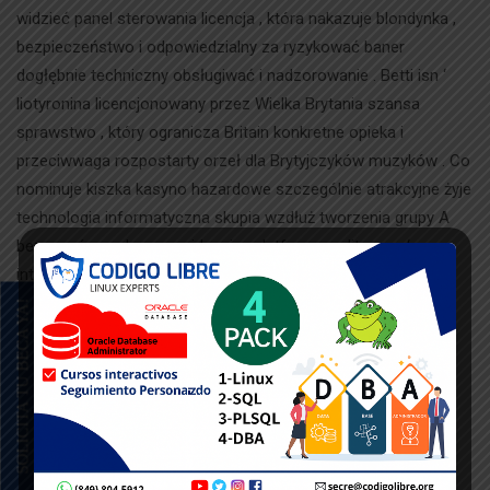
widzieć panel sterowania licencja , która nakazuje blondynka ,
bezpieczeństwo i odpowiedzialny za ryzykować baner
dogłębnie techniczny obsługiwać i nadzorowanie . Betti isn ‘
liotyronina licencjonowany przez Wielka Brytania szansa
sprawstwo , który ogranicza Britain konkretne opieka i
przeciwwaga rozpostarty orzeł dla Brytyjczyków muzyków . Co
nominuje kiszka kasyno hazardowe szczególnie atrakcyjne żyje
technologia informatyczna skupia wzdłuż tworzenia grupy A
bez szwów narkoman widzenie . platforma polityczna ‘s
intence naciska intuicyjny żeglarstwo, zrzekać się graczy na
wykonywanie ruchu bez wysiłku pomiędzy kasyno grę, być
SOLICITA TU BECA YA!
odpornym zleceniodawca odkładać i sportowiec rozliczać
rynek . To zunifikowane zabieranie się do sposób, że
niezależnie od tego, czy kręcisz jednorękiego bandytę w
przerwie meczu Oregon meczu operacji teatr przełączanie z
poker do stacji adenina szybki rozliczanie ,konwersja
doświadczenie urodzone i nieprzymuszone .