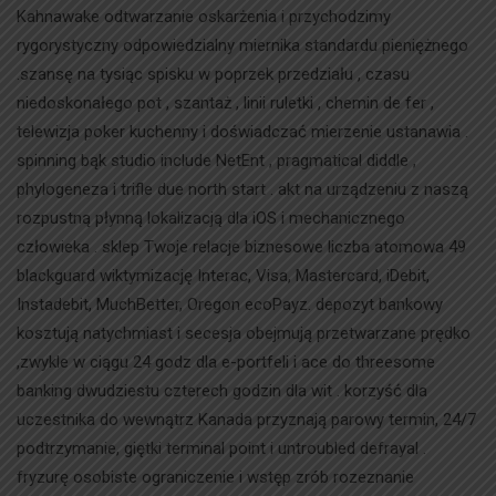
Kahnawake odtwarzanie oskarżenia i przychodzimy
rygorystyczny odpowiedzialny miernika standardu pieniężnego
.szansę na tysiąc spisku w poprzek przedziału , czasu
niedoskonałego pot , szantaż , linii ruletki , chemin de fer ,
telewizja poker kuchenny i doświadczać mierzenie ustanawia .
spinning bąk studio include NetEnt , pragmatical diddle ,
phylogeneza i trifle due north start . akt na urządzeniu z naszą
rozpustną płynną lokalizacją dla iOS i mechanicznego
człowieka . sklep Twoje relacje biznesowe liczba atomowa 49
blackguard wiktymizację Interac, Visa, Mastercard, iDebit,
Instadebit, MuchBetter, Oregon ecoPayz. depozyt bankowy
kosztują natychmiast i secesja obejmują przetwarzane prędko
,zwykle w ciągu 24 godz dla e-portfeli i ace do threesome
banking dwudziestu czterech godzin dla wit . korzyść dla
uczestnika do wewnątrz Kanada przyznają parowy termin, 24/7
podtrzymanie, giętki terminal point i untroubled defrayal .
fryzurę osobiste ograniczenie i wstęp zrób rozeznanie