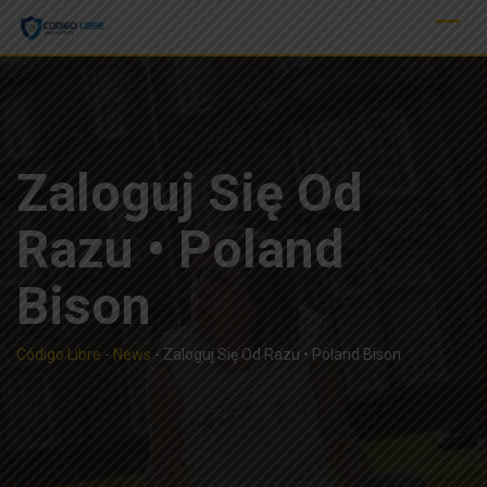
Skip
to
content
Zaloguj Się Od
Razu • Poland
Bison
Código Libre
-
News
-
Zaloguj Się Od Razu • Poland Bison