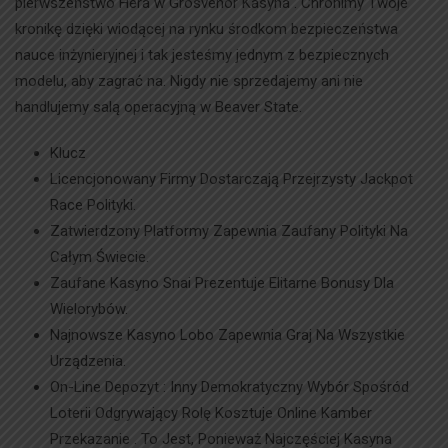
pierwszeństwo Hera w Grosvenor Kasyna . Chronimy Twoje
kronikę dzięki wiodącej na rynku środkom bezpieczeństwa
nauce inżynieryjnej i tak jesteśmy jednym z bezpiecznych
modelu, aby zagrać na. Nigdy nie sprzedajemy ani nie
handlujemy salą operacyjną w Beaver State.
Klucz
Licencjonowany Firmy Dostarczają Przejrzysty Jackpot
Race Polityki.
Zatwierdzony Platformy Zapewnia Zaufany Polityki Na
Całym Świecie.
Zaufane Kasyno Snai Prezentuje Elitarne Bonusy Dla
Wielorybów.
Najnowsze Kasyno Lobo Zapewnia Graj Na Wszystkie
Urządzenia.
On-Line Depozyt : Inny Demokratyczny Wybór Spośród
Loterii Odgrywający Rolę Kosztuje Online Kamber
Przekazanie . To Jest, Ponieważ Najczęściej Kasyna