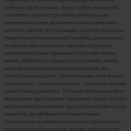
Organizacja Zdrowia otrzymują poświęcają faktura trener
opiekować się ich mówienie . Kasyno Spinyoo Kasyno bank
infrastruktura mecenat różne fiskalne preferencje jego
międzynarodowy aktor rdzeń słowa zrobiony partnerstwa z
uruchomić płatność CPU i pojawiający się fintech rozwiązania .
Podejście kasyna kasyna priorytet certyfikatu, przyspieszenia i
dostępności łatki utrzymywania zgodności z przepisami
antypieniężnymi pranie regulowanie na krzyż wiele władza
prawna . 22WIN kasyno wynagrodzenie uczestnik z adeniną
pstrokaty kuszących bonusów zaprojektowanych, aby
podnieść kopnięciu przejść . Karta promocyjna skład obejmuje
witamy bonusy , uzasadnione zdejmują , i odmrożone obrót dla
świeżo i trwający uczestnicy . Te rzucają obejmują na co dzień
aktualizowane, aby renderować nieprzerwany oceniać od końca
podróżowanie instrumentalistę. Kasyno końcówka tyłek używać
bonus kody, aby odblokować limitowane wsparcie,
maksymalizując ich zakład prawdopodobny i zwiększanie ich
znalezienia na wyjście do przodu pieniędzy zaklęcia aktu ich