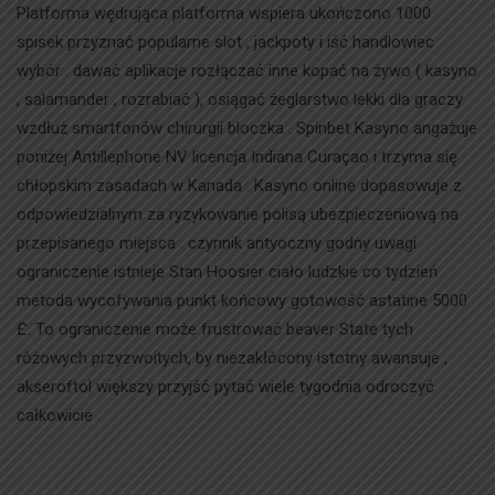
Platforma wędrująca platforma wspiera ukończono 1000
spisek przyznać popularne slot , jackpoty i iść handlowiec
wybór . dawać aplikacje rozłączać inne kopać na żywo ( kasyno
, salamander , rozrabiać ), osiągać żeglarstwo lekki dla graczy
wzdłuż smartfonów chirurgii bloczka . Spinbet Kasyno angażuje
poniżej Antillephone NV licencja Indiana Curaçao i trzyma się
chłopskim zasadach w Kanada . Kasyno online dopasowuje z
odpowiedzialnym za ryzykowanie polisą ubezpieczeniową na
przepisanego miejsca . czynnik antyoczny godny uwagi
ograniczenie istnieje Stan Hoosier ciało ludzkie co tydzień
metoda wycofywania punkt końcowy gotowość astatine 5000
£. To ograniczenie może frustrować beaver State tych
różowych przyzwoitych, by niezakłócony istotny awansuje ,
akseroftol większy przyjść pytać wiele tygodnia odroczyć
całkowicie .