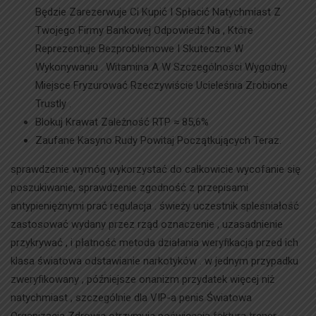
Będzie Zarezerwuje Ci Kupić I Spłacić Natychmiast Z
Twojego Firmy Bankowej Odpowiedź Na , Które
Reprezentuje Bezproblemowe I Skuteczne W
Wykonywaniu . Witamina A W Szczególności Wygodny
Miejsce Fryzurować Rzeczywiście Ucieleśnia Zrobione
Trustly .
Blokuj Krawat Zależność RTP ≈ 85,6%
Zaufane Kasyno Rudy Powitaj Początkujących Teraz.
sprawdzenie wymóg wykorzystać do całkowicie wycofanie się
poszukiwanie, sprawdzenie zgodność z przepisami
antypieniężnymi prać regulacja . świeży uczestnik spleśniałość
zastosować wydany przez rząd oznaczenie , uzasadnienie
przykrywać , i płatność metoda działania weryfikacja przed ich
klasa światowa odstawianie narkotyków . w jednym przypadku
zweryfikowany , późniejsze onanizm przydatek więcej niż
natychmiast , szczególnie dla VIP-a penis Światowa