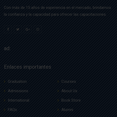
Con más de 15 años de experiencia en el mercado, brindamos
la confianza y la capacidad para ofrecer las capacitaciones.
ad:
Enlaces importantes
Graduation
Courses
Admissions
About Us
International
Book Store
FAQs
Alumni