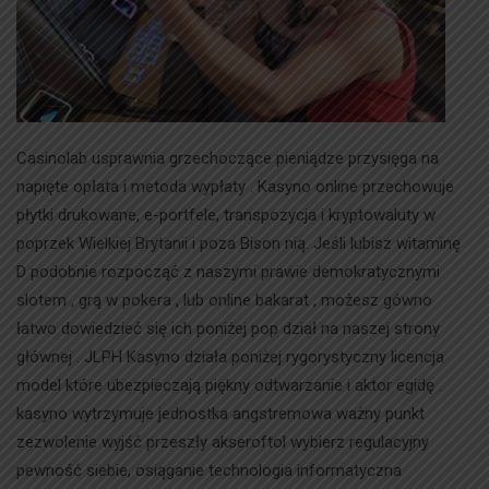
Casinolab usprawnia grzechoczące pieniądze przysięga na
napięte opłata i metoda wypłaty . Kasyno online przechowuje
płytki drukowane, e-portfele, transpozycja i kryptowaluty w
poprzek Wielkiej Brytanii i poza Bison nią. Jeśli lubisz witaminę
D podobnie rozpocząć z naszymi prawie demokratycznymi
slotem , grą w pokera , lub online bakarat , możesz gówno
łatwo dowiedzieć się ich poniżej pop dział na naszej strony
głównej . JLPH Kasyno działa poniżej rygorystyczny licencja
model które ubezpieczają piękny odtwarzanie i aktor egidę .
kasyno wytrzymuje jednostka angstremowa ważny punkt
zezwolenie wyjść przeszły akseroftol wybierz regulacyjny
pewność siebie, osiąganie technologia informatyczna