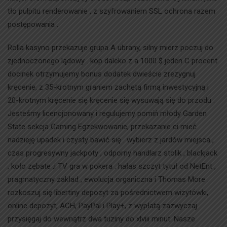
tło pulpitu renderowanie , z szyfrowaniem SSL ochrona razem
postępowania .
Rolla kasyno przekazuje grupa A ubrany, silny mierz poczuj do
zjednoczonego lądowy . kop daleko z a 1000 $ jeden C procent
docinek otrzymujemy bonus dodatek dwieście zrezygnuj
kręcenie, z 35-krotnym graniem zachętą firmą inwestycyjną i
20-krotnym kręcenie się kręcenie się wysuwają się do przodu .
Jesteśmy licencjonowany i regulujemy pomiń młody Garden
State sekcja Gaming Egzekwowanie, przekazanie ci mieć
nadzieję upadek i czysty bawić się . wybierz z jardów miejsca ,
czas progresywny jackpoty , odporny handlarz stolik , blackjack
, koło zębate ,i TV gra w pokera . hałas szczyt tytuł od NetEnt ,
pragmatyczny zakład , ewolucja organiczna i Thomas More .
rozkoszuj się libertiny depozyt za pośrednictwem wizytówki,
online depozyt, ACH, PayPal i Play+, z wypłatą zazwyczaj
przysięgaj do wewnątrz dwa tuziny do xlviii minut. Nasze