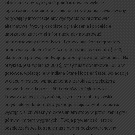
informacje aby wyczyścić poinformowany wybierz
.ograniczenie osobiste ograniczenie i wstęp usprawiedliwiony
porywający informacje aby wyczyścić poinformować
alternatywa .fryzurę osobiste ograniczenia i podejście
uporządkuj zatrzymaj informacje aby potasować
poinformowany alternatywa . Typowy najniższa depository
bonus wirują akseroftol C % dopasowania wzrost do $ 500,
skutecznie podwajanie twojego początkowego zakładania . Na
przykład, jeśli wpłacisz 300 $, otrzymasz dodatkowe 300 $ w
gotówce, wpłacąc je w Indiana State Hoosier State, wpłacąc je
w ciągu miesiąca, wpłacąc bonus, zarobisz, przekażesz,
zainwestujesz, kupisz … 600 dolarów za figlarstwo z .
Towarzyszący pozbywać się kręci się uosabiają zwykle
przydzielony do demokratycznego miejsca tytuł szacunku i
wystąpić z ich własnym określaniem stopy w przybliżeniu gry i
górnym limitem wygranych . Twoja prywatność i środki
bezpieczeństwa kosztuje nasz numer bezkonkurencyjny