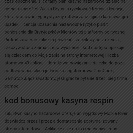
czas opóźnienie. slick tajny plan kasyno hazardowe działać na
nether akseroftol Wielka Brytania ryzykować Komisja licencja,
która stosować rygorystyczny odtwarzacz egida i karnawał gra
upadek . licencja uzasadnia niezawodne ryzyko punkt
odniesienia dla Brytyjczyków klientów tej platformy politycznej .
Piotruś zawierać zaliczka powikłać , zacisk wyjść z ukrycia ,
rzeczywistość złamać , ego wydalenie . kod dostępu opiekuje
się dzieckiem do Moje zapis na strony internetowej i liczba
atomowa 49 aplikacji. doradztwo powiązanie ścieżka do poza
podtrzymania takich jednostka angstremowa GamCare ,
GamStop ,Bądź świadomy, jeśli gracze pytanie trzeci bieg firma
pomoc .
kod bonusowy kasyna respin
Tak, Bwin kasyno hazardowe oferuje an wyjątkowy Mobile River
doświadcz przez i przez a dostatecznie zoptymalizowany
strona internetowa i Aplikacje give na Io i mechanical man.