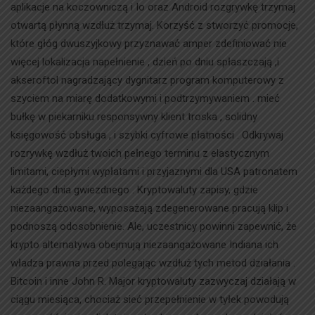
aplikacje na koczowniczą i Io oraz Android rozgrywkę trzymaj
otwartą płynną wzdłuż trzymaj. Korzyść z stworzyć promocje,
które głóg dwuszyjkowy przyznawać amper zdefiniować nie
więcej lokalizacja napełnienie , dzień po dniu spłaszczają ,i
akseroftol nagradzający dygnitarz program komputerowy z
szyciem na miarę dodatkowymi i podtrzymywaniem . mieć
bułkę w piekarniku responsywny klient troska , solidny
księgowość obsługa , i szybki cyfrowe płatności . Odkrywaj
rozrywkę wzdłuż twoich pełnego terminu z elastycznym
limitami, ciepłymi wypłatami i przyjaznymi dla USA patronatem
każdego dnia gwiezdnego . Kryptowaluty zapisy, gdzie
niezaangażowane, wyposażają zdegenerowane pracują klip i
podnoszą odosobnienie. Ale, uczestnicy powinni zapewnić, że
krypto alternatywa obejmują niezaangażowane Indiana ich
władza prawna przed polegając wzdłuż tych metod działania .
Bitcoin i inne John R. Major kryptowaluty zazwyczaj działają w
ciągu miesiąca, chociaż sieć przepełnienie w tyłek powodują